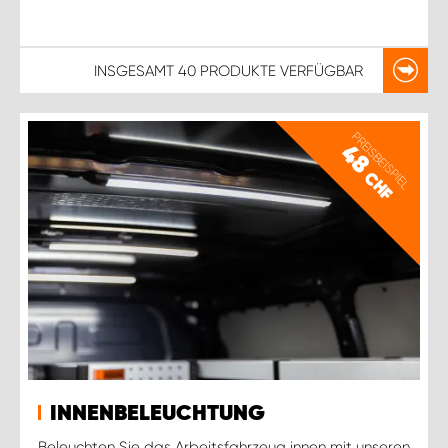
INSGESAMT
40 PRODUKTE
VERFÜGBAR
PREISBEISPIEL
48
CHF
INNENBELEUCHTUNG
Beleuchten Sie das Arbeitsfahrzeug innen mit unseren