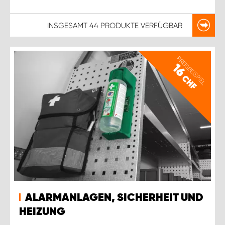
INSGESAMT
44 PRODUKTE
VERFÜGBAR
PREISBEISPIEL
16
CHF
ALARMANLAGEN, SICHERHEIT UND
HEIZUNG