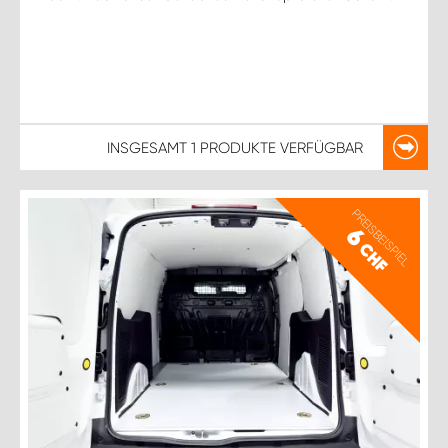
INSGESAMT
1 PRODUKTE
VERFÜGBAR
PREISBEISPIEL
6
CHF