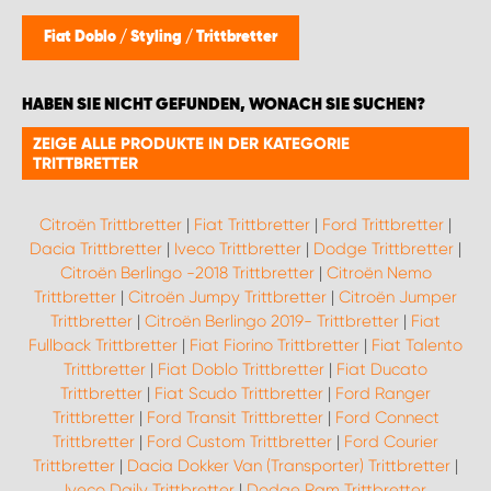
Fiat Doblo
/
Styling
/
Trittbretter
HABEN SIE NICHT GEFUNDEN, WONACH SIE SUCHEN?
ZEIGE ALLE PRODUKTE IN DER KATEGORIE
TRITTBRETTER
Citroën Trittbretter
|
Fiat Trittbretter
|
Ford Trittbretter
|
Dacia Trittbretter
|
Iveco Trittbretter
|
Dodge Trittbretter
|
Citroën Berlingo -2018 Trittbretter
|
Citroën Nemo
Trittbretter
|
Citroën Jumpy Trittbretter
|
Citroën Jumper
Trittbretter
|
Citroën Berlingo 2019- Trittbretter
|
Fiat
Fullback Trittbretter
|
Fiat Fiorino Trittbretter
|
Fiat Talento
Trittbretter
|
Fiat Doblo Trittbretter
|
Fiat Ducato
Trittbretter
|
Fiat Scudo Trittbretter
|
Ford Ranger
Trittbretter
|
Ford Transit Trittbretter
|
Ford Connect
Trittbretter
|
Ford Custom Trittbretter
|
Ford Courier
Trittbretter
|
Dacia Dokker Van (Transporter) Trittbretter
|
Iveco Daily Trittbretter
|
Dodge Ram Trittbretter