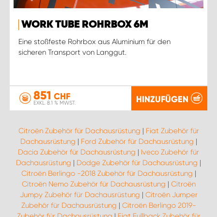
WORK TUBE ROHRBOX 6M
Eine stoßfeste Rohrbox aus Aluminium für den
sicheren Transport von Langgut.
851
CHF
HINZUFÜGEN
EXKL. 8.1 % MWST.
Citroën Zubehör für Dachausrüstung
|
Fiat Zubehör für
Dachausrüstung
|
Ford Zubehör für Dachausrüstung
|
Dacia Zubehör für Dachausrüstung
|
Iveco Zubehör für
Dachausrüstung
|
Dodge Zubehör für Dachausrüstung
|
Citroën Berlingo -2018 Zubehör für Dachausrüstung
|
Citroën Nemo Zubehör für Dachausrüstung
|
Citroën
Jumpy Zubehör für Dachausrüstung
|
Citroën Jumper
Zubehör für Dachausrüstung
|
Citroën Berlingo 2019-
Zubehör für Dachausrüstung
|
Fiat Fullback Zubehör für