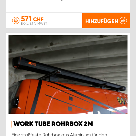
571
CHF
HINZUFÜGEN
EXKL. 8.1 % MWST.
WORK TUBE ROHRBOX 2M
Eine stoßfeste Rohrbox aus Aluminium für den