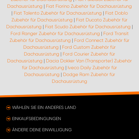
Dachausrüstung
|
Fiat Fiorino Zubehör für Dachausrüstung
|
Fiat Talento Zubehör für Dachausrüstung
|
Fiat Doblo
Zubehör für Dachausrüstung
|
Fiat Ducato Zubehör für
Dachausrüstung
|
Fiat Scudo Zubehör für Dachausrüstung
|
Ford Ranger Zubehör für Dachausrüstung
|
Ford Transit
Zubehör für Dachausrüstung
|
Ford Connect Zubehör für
Dachausrüstung
|
Ford Custom Zubehör für
Dachausrüstung
|
Ford Courier Zubehör für
Dachausrüstung
|
Dacia Dokker Van (Transporter) Zubehör
für Dachausrüstung
|
Iveco Daily Zubehör für
Dachausrüstung
|
Dodge Ram Zubehör für
Dachausrüstung
WÄHLEN SIE EIN ANDERES LAND
EINKAUFSBEDINGUNGEN
ÄNDERE DEINE EINWILLIGUNG