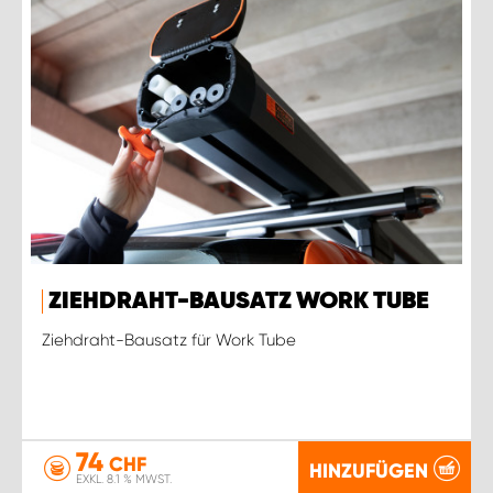
ZIEHDRAHT-BAUSATZ WORK TUBE
Ziehdraht-Bausatz für Work Tube
74
CHF
HINZUFÜGEN
EXKL. 8.1 % MWST.