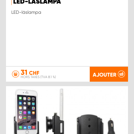
LED-LÄSLAMPA
LED-läslampa
31
CHF
AJOUTER
HORS TAXES (TVA 8.1 %)