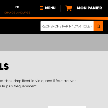
FR
MON PANIER
MENU
.
CHANGE LANGUAGE
DE
FR
NOUVEAUTÉS
À PROPOS DE NOUS
DURABILITE
IMPRESSUM
POLITIQUE DE CONFIDENTIALITÉ
LS
NOTE CONCERNANT LES
VÉHICULES ÉLECTRIQUES
DIGITALE BROSCHÜRE
WERDEN SIE PROPARTNER!
sé le plus fréquemment.