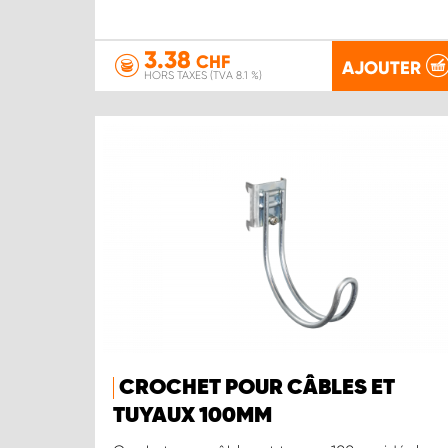
3.38
CHF
AJOUTER
HORS TAXES (TVA 8.1 %)
CROCHET POUR CÂBLES ET
TUYAUX 100MM