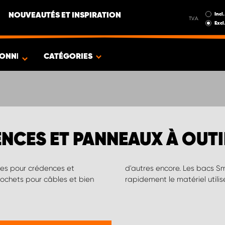
Incl.
NOUVEAUTÉS ET INSPIRATION
T.V.A.
Excl
IONNÉ
CATÉGORIES
NCES ET PANNEAUX À OUTI
ires pour crédences et
e quand il faut trouver
rochets pour câbles et bien
rapidement le matériel utili