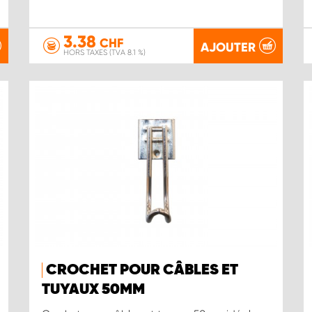
3.38
CHF
AJOUTER
HORS TAXES (TVA 8.1 %)
CROCHET POUR CÂBLES ET
TUYAUX 50MM