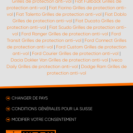
Grilles de protection anti-vol
|
Fiat Fullback Grilles de
protection anti-vol
|
Fiat Fiorino Grilles de protection anti-
vol
|
Fiat Talento Grilles de protection anti-vol
|
Fiat Doblo
Grilles de protection anti-vol
|
Fiat Ducato Grilles de
protection anti-vol
|
Fiat Scudo Grilles de protection anti-
vol
|
Ford Ranger Grilles de protection anti-vol
|
Ford
Transit Grilles de protection anti-vol
|
Ford Connect Grilles
de protection anti-vol
|
Ford Custom Grilles de protection
anti-vol
|
Ford Courier Grilles de protection anti-vol
|
Dacia Dokker Van Grilles de protection anti-vol
|
Iveco
Daily Grilles de protection anti-vol
|
Dodge Ram Grilles de
protection anti-vol
CHANGER DE PAYS
CONDITIONS GÉNÉRALES POUR LA SUISSE
MODIFIER VOTRE CONSENTEMENT