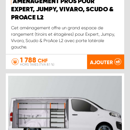
AMÉNAGEMENT PRO5 POUR
EXPERT, JUMPY, VIVARO, SCUDO &
PROACE L2
Cet aménagement offre un grand espace de
rangement (tiroirs et étagères) pour Expert, Jumpy,
Vivaro, Scudo & ProAce L2 avec porte latérale
gauche.
1 788
CHF
AJOUTER
HORS TAXES (TVA 8.1 %)