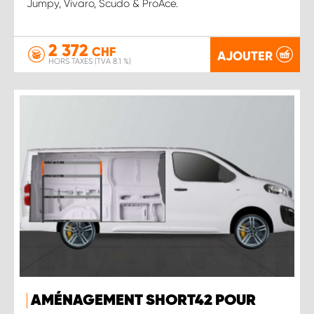
Jumpy, Vivaro, Scudo & ProAce.
2 372
CHF
AJOUTER
HORS TAXES (TVA 8.1 %)
AMÉNAGEMENT SHORT42 POUR