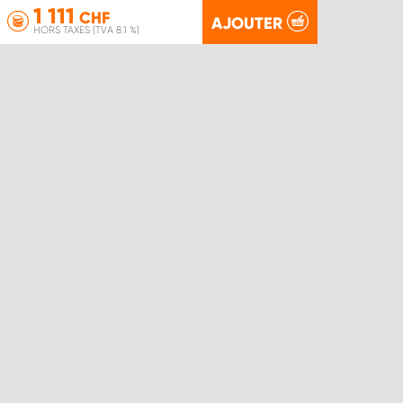
1 111
CHF
AJOUTER
HORS TAXES (TVA 8.1 %)