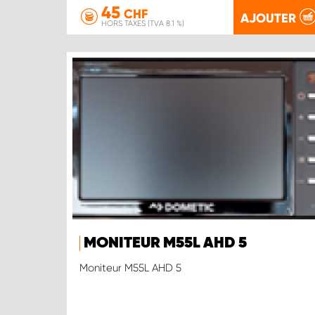
45
CHF
AJOUTER
HORS TAXES (TVA 8.1 %)
MONITEUR M55L AHD 5
Moniteur M55L AHD 5