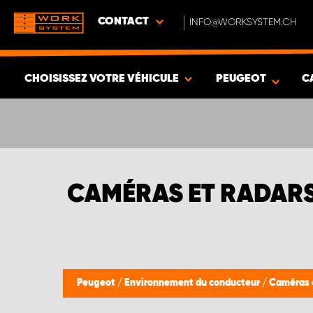
CONTACT
INFO@WORKSYSTEM.CH
CHOISISSEZ VOTRE VÉHICULE
PEUGEOT
C
VOIR LES RÉSULTATS -
537
ARTICLES
CAMÉRAS ET RADARS 
Peugeot
/
Environnement du conducteur
/
Caméras et