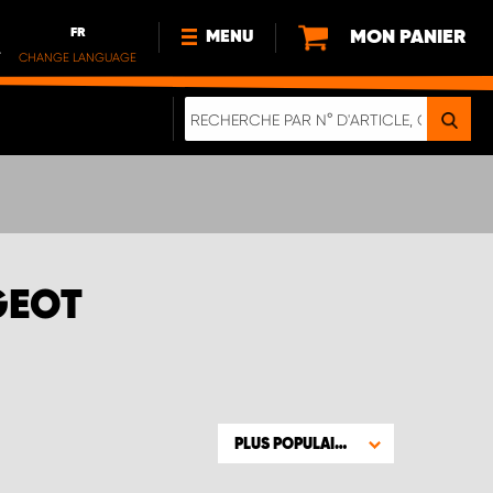
FR
MON PANIER
MENU
.
CHANGE LANGUAGE
DE
FR
NOUVEAUTÉS
À PROPOS DE NOUS
DURABILITE
IMPRESSUM
POLITIQUE DE CONFIDENTIALITÉ
GEOT
NOTE CONCERNANT LES
VÉHICULES ÉLECTRIQUES
DIGITALE BROSCHÜRE
WERDEN SIE PROPARTNER!
PLUS POPULAIRE