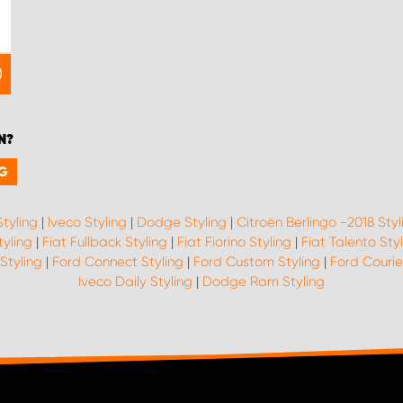
N?
NG
tyling
|
Iveco Styling
|
Dodge Styling
|
Citroën Berlingo -2018 Styl
tyling
|
Fiat Fullback Styling
|
Fiat Fiorino Styling
|
Fiat Talento Sty
 Styling
|
Ford Connect Styling
|
Ford Custom Styling
|
Ford Courie
Iveco Daily Styling
|
Dodge Ram Styling