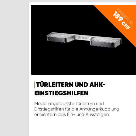
PREISBEISPIEL
189
CHF
TÜRLEITERN UND AHK-
EINSTIEGSHILFEN
Modellangepasste Türleitern und
Einstiegshilfen für die Anhängerkupplung
erleichtern das Ein- und Aussteigen.