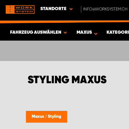
STANDORTE
INFO@WORKSYSTEM.CH
FAHRZEUG AUSWÄHLEN
MAXUS
KATEGOR
ERGEBNISSE ANZEIGEN -
406
ARTIKEL
STYLING MAXUS
Maxus
/
Styling