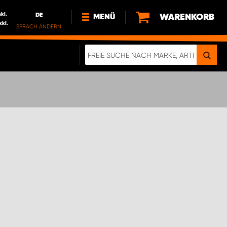
nkl.
DE
WARENKORB
MENÜ
xkl.
SPRACH ÄNDERN
DE
FR
NEWS
ÜBER UNS
NACHHALTIGKEIT
IMPRESSUM
DATENSCHUTZ
ELEKTRO-FAHRZEUGE
DIGITALE BROSCHÜRE
WERDEN SIE PROPARTNER!