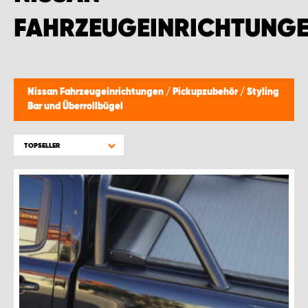
FAHRZEUGEINRICHTUNG
Nissan Fahrzeugeinrichtungen
/
Pickupzubehör
/
Styling
Bar und Überrollbügel
TOPSELLER