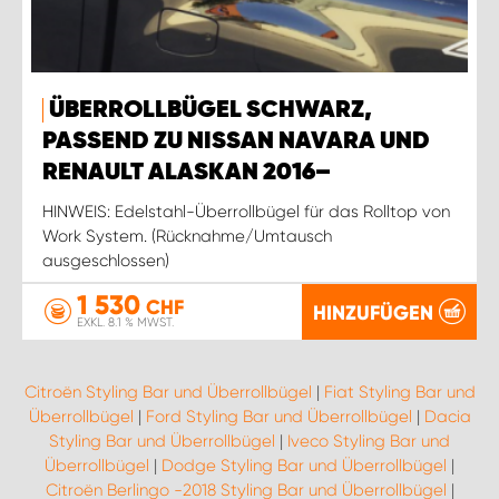
ÜBERROLLBÜGEL SCHWARZ,
PASSEND ZU NISSAN NAVARA UND
RENAULT ALASKAN 2016–
HINWEIS: Edelstahl-Überrollbügel für das Rolltop von
Work System. (Rücknahme/Umtausch
ausgeschlossen)
1 530
CHF
HINZUFÜGEN
EXKL. 8.1 % MWST.
Citroën Styling Bar und Überrollbügel
|
Fiat Styling Bar und
Überrollbügel
|
Ford Styling Bar und Überrollbügel
|
Dacia
Styling Bar und Überrollbügel
|
Iveco Styling Bar und
Überrollbügel
|
Dodge Styling Bar und Überrollbügel
|
Citroën Berlingo -2018 Styling Bar und Überrollbügel
|