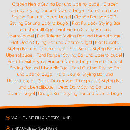
Citroën Nemo Styling Bar und Überrollbügel
|
Citroën
Jumpy Styling Bar und Überrollbügel
|
Citroën Jumper
Styling Bar und Überrollbügel
|
Citroën Berlingo 2019-
Styling Bar und Überrollbügel
|
Fiat Fullback Styling Bar
und Überrollbügel
|
Fiat Fiorino Styling Bar und
Überrollbügel
|
Fiat Talento Styling Bar und Überrollbügel
|
Fiat Doblo Styling Bar und Überrollbügel
|
Fiat Ducato
Styling Bar und Überrollbügel
|
Fiat Scudo Styling Bar und
Überrollbügel
|
Ford Ranger Styling Bar und Überrollbügel
|
Ford Transit Styling Bar und Überrollbügel
|
Ford Connect
Styling Bar und Überrollbügel
|
Ford Custom Styling Bar
und Überrollbügel
|
Ford Courier Styling Bar und
Überrollbügel
|
Dacia Dokker Van (Transporter) Styling Bar
und Überrollbügel
|
Iveco Daily Styling Bar und
Überrollbügel
|
Dodge Ram Styling Bar und Überrollbügel
WÄHLEN SIE EIN ANDERES LAND
EINKAUFSBEDINGUNGEN