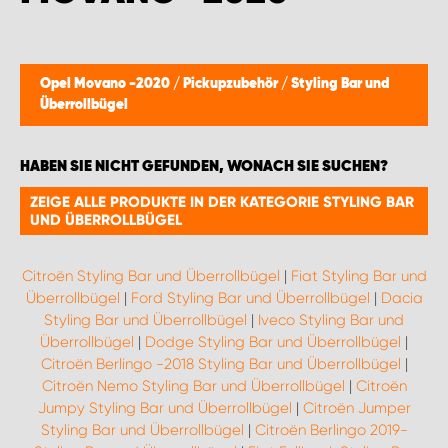
Opel Movano -2020
/
Pickupzubehör
/
Styling Bar und
Überrollbügel
HABEN SIE NICHT GEFUNDEN, WONACH SIE SUCHEN?
ZEIGE ALLE PRODUKTE IN DER KATEGORIE STYLING BAR
UND ÜBERROLLBÜGEL
Citroën Styling Bar und Überrollbügel
|
Fiat Styling Bar und
Überrollbügel
|
Ford Styling Bar und Überrollbügel
|
Dacia
Styling Bar und Überrollbügel
|
Iveco Styling Bar und
Überrollbügel
|
Dodge Styling Bar und Überrollbügel
|
Citroën Berlingo -2018 Styling Bar und Überrollbügel
|
Citroën Nemo Styling Bar und Überrollbügel
|
Citroën
Jumpy Styling Bar und Überrollbügel
|
Citroën Jumper
Styling Bar und Überrollbügel
|
Citroën Berlingo 2019-