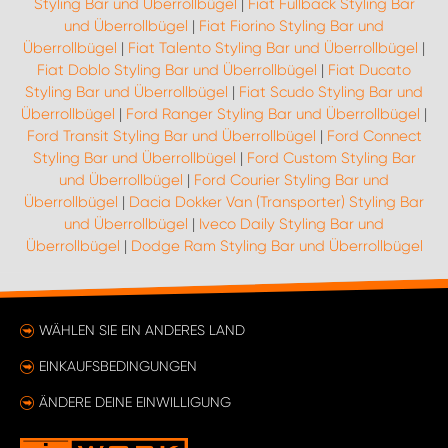
Styling Bar und Überrollbügel
|
Fiat Fullback Styling Bar
und Überrollbügel
|
Fiat Fiorino Styling Bar und
Überrollbügel
|
Fiat Talento Styling Bar und Überrollbügel
|
Fiat Doblo Styling Bar und Überrollbügel
|
Fiat Ducato
Styling Bar und Überrollbügel
|
Fiat Scudo Styling Bar und
Überrollbügel
|
Ford Ranger Styling Bar und Überrollbügel
|
Ford Transit Styling Bar und Überrollbügel
|
Ford Connect
Styling Bar und Überrollbügel
|
Ford Custom Styling Bar
und Überrollbügel
|
Ford Courier Styling Bar und
Überrollbügel
|
Dacia Dokker Van (Transporter) Styling Bar
und Überrollbügel
|
Iveco Daily Styling Bar und
Überrollbügel
|
Dodge Ram Styling Bar und Überrollbügel
WÄHLEN SIE EIN ANDERES LAND
EINKAUFSBEDINGUNGEN
ÄNDERE DEINE EINWILLIGUNG