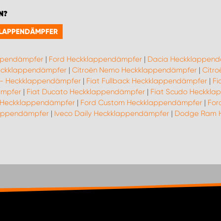
N?
KLAPPENDÄMPFER
ppendämpfer
|
Ford Heckklappendämpfer
|
Dacia Heckklappen
Heckklappendämpfer
|
Citroën Nemo Heckklappendämpfer
|
Citr
19- Heckklappendämpfer
|
Fiat Fullback Heckklappendämpfer
|
Fi
ämpfer
|
Fiat Ducato Heckklappendämpfer
|
Fiat Scudo Heckkl
 Heckklappendämpfer
|
Ford Custom Heckklappendämpfer
|
For
lappendämpfer
|
Iveco Daily Heckklappendämpfer
|
Dodge Ram 