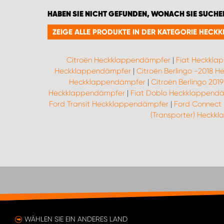
HABEN SIE NICHT GEFUNDEN, WONACH SIE SUCHE
ZEIGE ALLE PRODUKTE IN DER KATEGORIE HECK
Citroën Heckklappendämpfer
|
Fiat Heckkla
Heckklappendämpfer
|
Citroën Berlingo -2018 
Heckklappendämpfer
|
Citroën Berlingo 20
Heckklappendämpfer
|
Fiat Doblo Heckklappend
Ford Transit Heckklappendämpfer
|
Ford Connect
(Transporter) Heckk
WÄHLEN SIE EIN ANDERES LAND