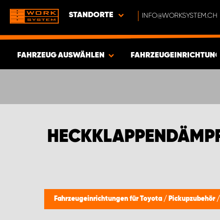
STANDORTE
INFO@WORKSYSTEM.CH
FAHRZEUG AUSWÄHLEN
FAHRZEUGEINRICHTUNG
ERGEBNISSE ANZEIGEN -
544
ARTIKEL
HECKKLAPPENDÄMPF
Fahrzeugeinrichtungen für Toyota
/
Pickupzubehör