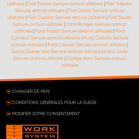
utilitaire
|
Fiat Fiorino Serrure antivol utilitaire
|
Fiat Talento
Serrure antivol utilitaire
|
Fiat Doblo Serrure antivol
utilitaire
|
Fiat Ducato Serrure antivol utilitaire
|
Fiat Scudo
Serrure antivol utilitaire
|
Ford Ranger Serrure antivol
utilitaire
|
Ford Transit Serrure antivol utilitaire
|
Ford
Connect Serrure antivol utilitaire
|
Ford Custom Serrure
antivol utilitaire
|
Ford Courier Serrure antivol utilitaire
|
Dacia Dokker Van Serrure antivol utilitaire
|
Iveco Daily
Serrure antivol utilitaire
|
Dodge Ram Serrure antivol
utilitaire
CHANGER DE PAYS
CONDITIONS GÉNÉRALES POUR LA SUISSE
MODIFIER VOTRE CONSENTEMENT