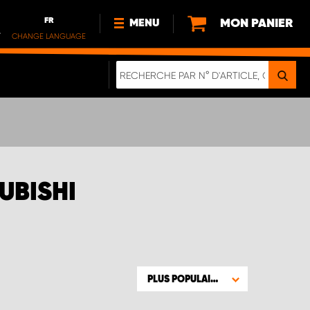
FR
MON PANIER
MENU
.
CHANGE LANGUAGE
DE
FR
NOUVEAUTÉS
À PROPOS DE NOUS
DURABILITE
IMPRESSUM
POLITIQUE DE CONFIDENTIALITÉ
UBISHI
NOTE CONCERNANT LES
VÉHICULES ÉLECTRIQUES
DIGITALE BROSCHÜRE
WERDEN SIE PROPARTNER!
PLUS POPULAIRE