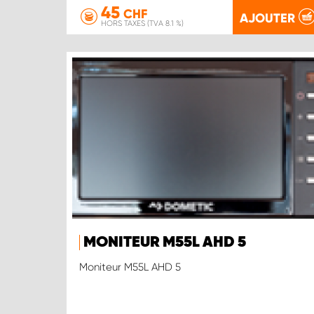
45
CHF
AJOUTER
HORS TAXES (TVA 8.1 %)
MONITEUR M55L AHD 5
Moniteur M55L AHD 5