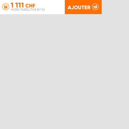
1 111
CHF
AJOUTER
HORS TAXES (TVA 8.1 %)