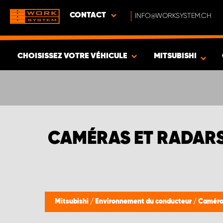
CONTACT
INFO@WORKSYSTEM.CH
CHOISISSEZ VOTRE VÉHICULE
MITSUBISHI
VOIR LES RÉSULTATS -
345
ARTICLES
CAMÉRAS ET RADARS 
Mitsubishi
/
Environnement du conducteur
/
Caméras