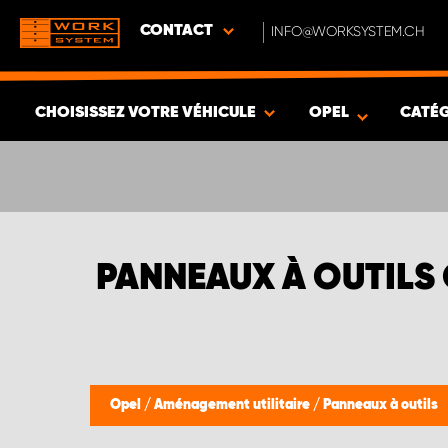
CONTACT
INFO@WORKSYSTEM.CH
CHOISISSEZ VOTRE VÉHICULE
OPEL
CATÉ
VOIR LES RÉSULTATS -
651
ARTICLES
PANNEAUX À OUTILS
Opel
/
Aménagement utilitaire
/
Panneaux à outils