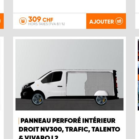
309
CHF
AJOUTER
HORS TAXES (TVA 8.1 %)
PANNEAU PERFORÉ INTÉRIEUR
DROIT NV300, TRAFIC, TALENTO
& VIVARO L2