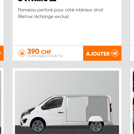
Panneau perforé pour côté intérieur droit
(Retour/échange exclus)
390
CHF
AJOUTER
HORS TAXES (TVA 8.1 %)