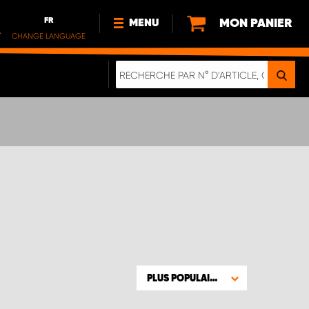
FR
MON PANIER
MENU
.
CHANGE LANGUAGE
DE
FR
NOUVEAUTÉS
À PROPOS DE NOUS
DURABILITE
IMPRESSUM
POLITIQUE DE CONFIDENTIALITÉ
NOTE CONCERNANT LES
VÉHICULES ÉLECTRIQUES
DIGITALE BROSCHÜRE
WERDEN SIE PROPARTNER!
PLUS POPULAIRE