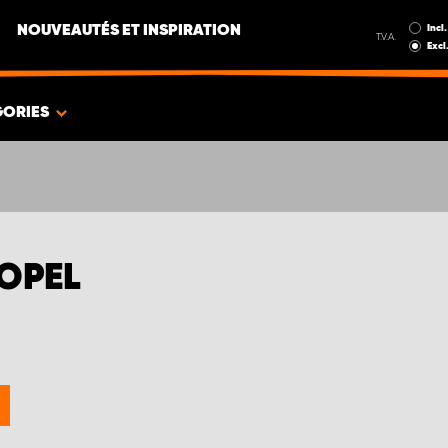
Incl.
NOUVEAUTÉS ET INSPIRATION
T.V.A.
Excl
GORIES
 OPEL