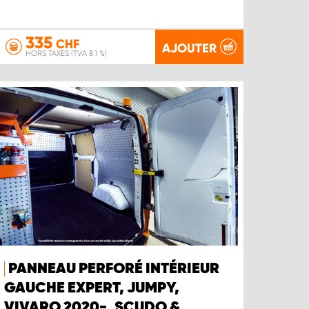
335
CHF
AJOUTER
HORS TAXES (TVA 8.1 %)
PANNEAU PERFORÉ INTÉRIEUR
GAUCHE EXPERT, JUMPY,
VIVARO 2020-, SCUDO &