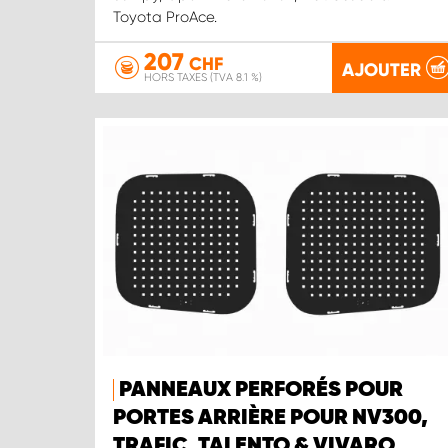
Toyota ProAce.
207
CHF
AJOUTER
HORS TAXES (TVA 8.1 %)
PANNEAUX PERFORÉS POUR
PORTES ARRIÈRE POUR NV300,
TRAFIC, TALENTO & VIVARO