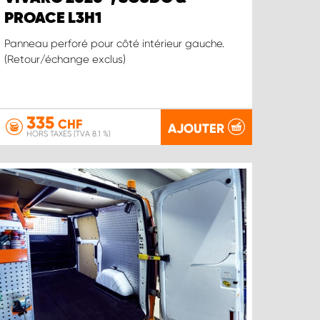
PROACE L3H1
Panneau perforé pour côté intérieur gauche.
(Retour/échange exclus)
335
CHF
AJOUTER
HORS TAXES (TVA 8.1 %)