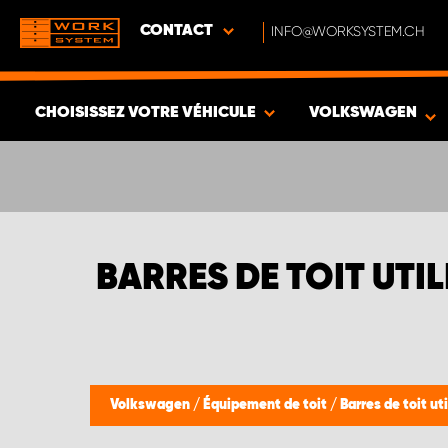
CONTACT
INFO@WORKSYSTEM.CH
CHOISISSEZ VOTRE VÉHICULE
VOLKSWAGEN
VOIR LES RÉSULTATS -
636
ARTICLES
BARRES DE TOIT UTI
Volkswagen
/
Équipement de toit
/
Barres de toit uti