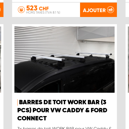
523
CHF
AJOUTER
HORS TAXES (TVA 8.1 %)
BARRES DE TOIT WORK BAR (3
PCS) POUR VW CADDY & FORD
CONNECT
3x barres de toit WORK BAR pour VW Caddy &