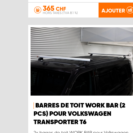
365
CHF
AJOUTER
HORS TAXES (TVA 8.1 %)
BARRES DE TOIT WORK BAR (2
PCS) POUR VOLKSWAGEN
TRANSPORTER T6
2x barres de toit WORK BAR pour Volkswagen