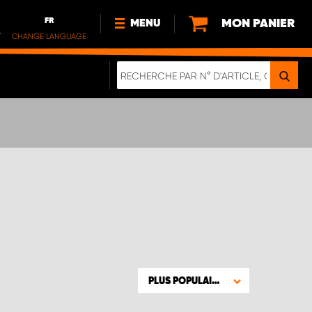
FR
MON PANIER
MENU
.
CHANGE LANGUAGE
DE
FR
NOUVEAUTÉS
À PROPOS DE NOUS
DURABILITE
IMPRESSUM
POLITIQUE DE CONFIDENTIALITÉ
NOTE CONCERNANT LES
VÉHICULES ÉLECTRIQUES
DIGITALE BROSCHÜRE
WERDEN SIE PROPARTNER!
PLUS POPULAIRE