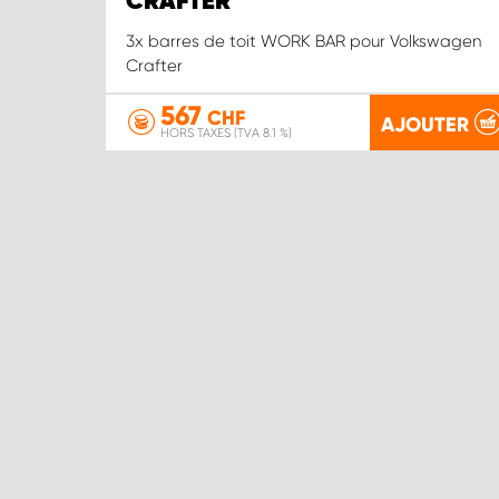
CRAFTER
3x barres de toit WORK BAR pour Volkswagen
Crafter
567
CHF
AJOUTER
HORS TAXES (TVA 8.1 %)