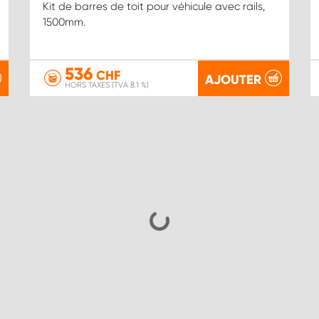
Kit de barres de toit pour véhicule avec rails,
1500mm.
536
CHF
AJOUTER
HORS TAXES (TVA 8.1 %)