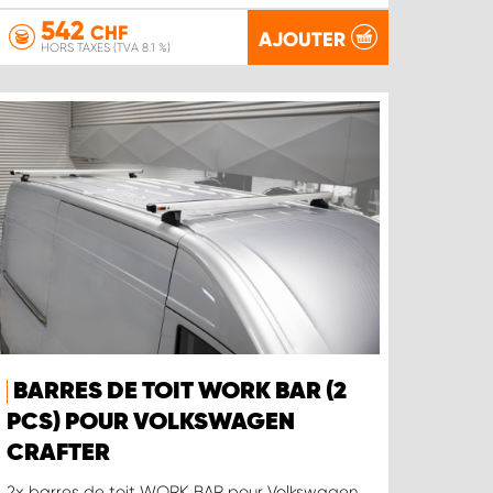
542
CHF
AJOUTER
HORS TAXES (TVA 8.1 %)
BARRES DE TOIT WORK BAR (2
PCS) POUR VOLKSWAGEN
CRAFTER
2x barres de toit WORK BAR pour Volkswagen