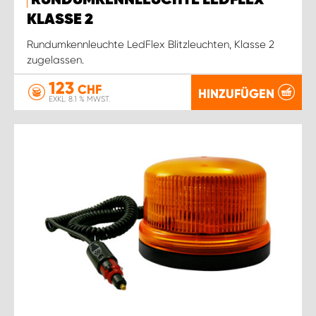
RUNDUMKENNLEUCHTE LEDFLEX
KLASSE 2
Rundumkennleuchte LedFlex Blitzleuchten, Klasse 2
zugelassen.
123
CHF
HINZUFÜGEN
EXKL. 8.1 % MWST.