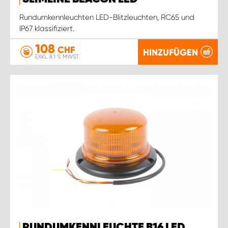
Rundumkennleuchten LED-Blitzleuchten, RC65 und
IP67 klassifiziert.
108
CHF
HINZUFÜGEN
EXKL. 8.1 % MWST.
RUNDUMKENNLEUCHTE B16 LED