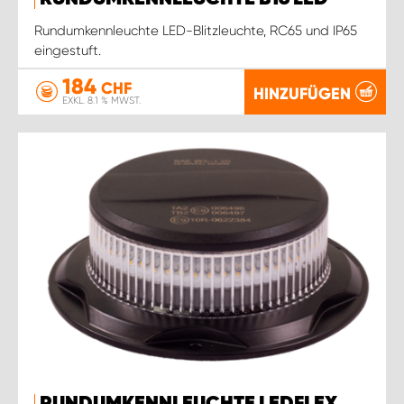
Rundumkennleuchte LED-Blitzleuchte, RC65 und IP65
eingestuft.
184
CHF
HINZUFÜGEN
EXKL. 8.1 % MWST.