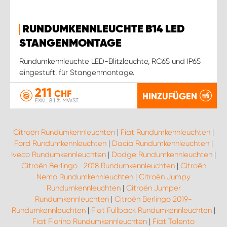
RUNDUMKENNLEUCHTE B14 LED
STANGENMONTAGE
Rundumkennleuchte LED-Blitzleuchte, RC65 und IP65
eingestuft, für Stangenmontage.
211
CHF
HINZUFÜGEN
EXKL. 8.1 % MWST.
Citroën Rundumkennleuchten
|
Fiat Rundumkennleuchten
|
Ford Rundumkennleuchten
|
Dacia Rundumkennleuchten
|
Iveco Rundumkennleuchten
|
Dodge Rundumkennleuchten
|
Citroën Berlingo -2018 Rundumkennleuchten
|
Citroën
Nemo Rundumkennleuchten
|
Citroën Jumpy
Rundumkennleuchten
|
Citroën Jumper
Rundumkennleuchten
|
Citroën Berlingo 2019-
Rundumkennleuchten
|
Fiat Fullback Rundumkennleuchten
|
Fiat Fiorino Rundumkennleuchten
|
Fiat Talento