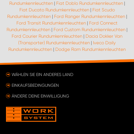
Rundumkennleuchten
|
Fiat Doblo Rundumkennleuchten
|
Fiat Ducato Rundumkennleuchten
|
Fiat Scudo
Rundumkennleuchten
|
Ford Ranger Rundumkennleuchten
|
Ford Transit Rundumkennleuchten
|
Ford Connect
Rundumkennleuchten
|
Ford Custom Rundumkennleuchten
|
Ford Courier Rundumkennleuchten
|
Dacia Dokker Van
(Transporter) Rundumkennleuchten
|
Iveco Daily
Rundumkennleuchten
|
Dodge Ram Rundumkennleuchten
WÄHLEN SIE EIN ANDERES LAND
EINKAUFSBEDINGUNGEN
ÄNDERE DEINE EINWILLIGUNG