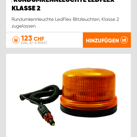
RUNDUMKENNLEUCHTE LEDFLEX
KLASSE 2
Rundumkennleuchte LedFlex Blitzleuchten, Klasse 2
zugelassen.
123
CHF
HINZUFÜGEN
EXKL. 8.1 % MWST.