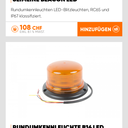
Rundumkennleuchten LED-Blitzleuchten, RC65 und
IP67 klassifiziert.
108
CHF
HINZUFÜGEN
EXKL. 8.1 % MWST.
RUNDUMKENNLEUCHTE B16 LED