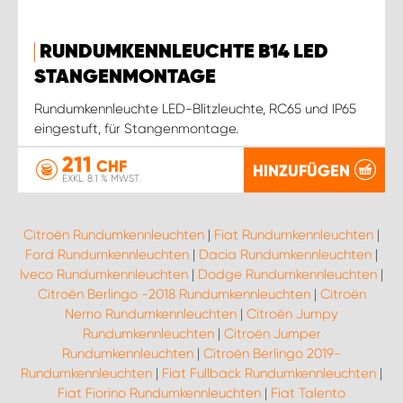
RUNDUMKENNLEUCHTE B14 LED
STANGENMONTAGE
Rundumkennleuchte LED-Blitzleuchte, RC65 und IP65
eingestuft, für Stangenmontage.
211
CHF
HINZUFÜGEN
EXKL. 8.1 % MWST.
Citroën Rundumkennleuchten
|
Fiat Rundumkennleuchten
|
Ford Rundumkennleuchten
|
Dacia Rundumkennleuchten
|
Iveco Rundumkennleuchten
|
Dodge Rundumkennleuchten
|
Citroën Berlingo -2018 Rundumkennleuchten
|
Citroën
Nemo Rundumkennleuchten
|
Citroën Jumpy
Rundumkennleuchten
|
Citroën Jumper
Rundumkennleuchten
|
Citroën Berlingo 2019-
Rundumkennleuchten
|
Fiat Fullback Rundumkennleuchten
|
Fiat Fiorino Rundumkennleuchten
|
Fiat Talento