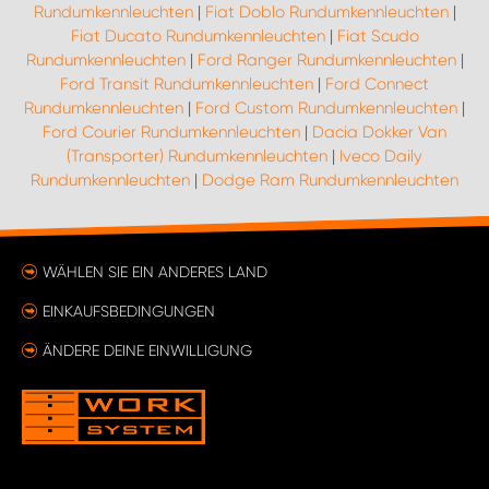
Rundumkennleuchten
|
Fiat Doblo Rundumkennleuchten
|
Fiat Ducato Rundumkennleuchten
|
Fiat Scudo
Rundumkennleuchten
|
Ford Ranger Rundumkennleuchten
|
Ford Transit Rundumkennleuchten
|
Ford Connect
Rundumkennleuchten
|
Ford Custom Rundumkennleuchten
|
Ford Courier Rundumkennleuchten
|
Dacia Dokker Van
(Transporter) Rundumkennleuchten
|
Iveco Daily
Rundumkennleuchten
|
Dodge Ram Rundumkennleuchten
WÄHLEN SIE EIN ANDERES LAND
EINKAUFSBEDINGUNGEN
ÄNDERE DEINE EINWILLIGUNG