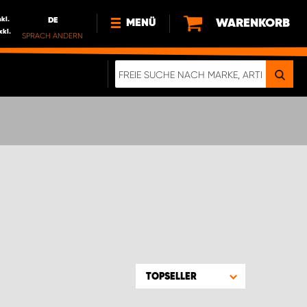
nkl.
DE
WARENKORB
MENÜ
xkl.
SPRACH ÄNDERN
DE
FR
NEWS
ÜBER UNS
NACHHALTIGKEIT
IMPRESSUM
DATENSCHUTZ
ELEKTRO-FAHRZEUGE
DIGITALE BROSCHÜRE
WERDEN SIE PROPARTNER!
TOPSELLER