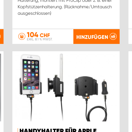
Halterung, montiert mit ProClip oder z. B. einer
Kopfstützenhalterung. (Rücknahme/Umtausch
ausgeschlossen)
104
CHF
HINZUFÜGEN
EXKL. 8.1 % MWST.
HANDYHALTER FÜR APPLE