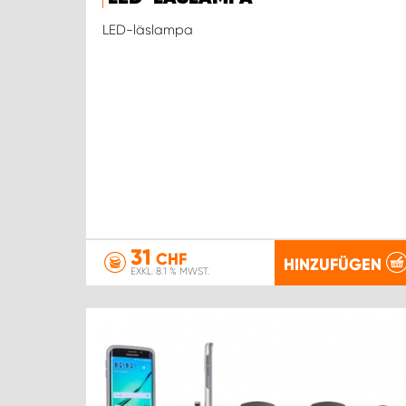
LED-läslampa
31
CHF
HINZUFÜGEN
EXKL. 8.1 % MWST.