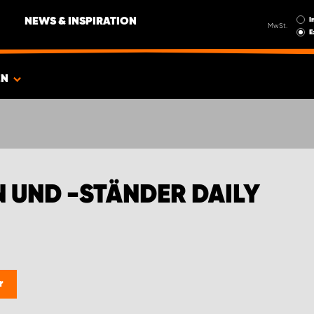
I
NEWS & INSPIRATION
MwSt.
E
EN
UND -STÄNDER DAILY
r