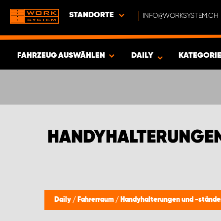
STANDORTE
INFO@WORKSYSTEM.CH
FAHRZEUG AUSWÄHLEN
DAILY
KATEGORI
ERGEBNISSE ANZEIGEN -
377
ARTIKEL
HANDYHALTERUNGEN 
Daily
/
Fahrerraum
/
Handyhalterungen und -stände