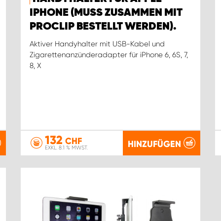
IPHONE (MUSS ZUSAMMEN MIT
PROCLIP BESTELLT WERDEN).
Aktiver Handyhalter mit USB-Kabel und
Zigarettenanzünderadapter für iPhone 6, 6S, 7,
8, X
132
CHF
HINZUFÜGEN
EXKL. 8.1 % MWST.