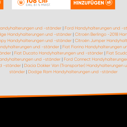
108
CHF
HINZUFÜGEN
EXKL. 8.1 % MWST.
Handyhalterungen und -ständer
|
Ford Handyhalterungen und -s
ge Handyhalterungen und -ständer
|
Citroën Berlingo -2018 H
mpy Handyhalterungen und -ständer
|
Citroën Jumper Handyhal
Handyhalterungen und -ständer
|
Fiat Fiorino Handyhalterungen u
tänder
|
Fiat Ducato Handyhalterungen und -ständer
|
Fiat Scud
Handyhalterungen und -ständer
|
Ford Connect Handyhalterunge
d -ständer
|
Dacia Dokker Van (Transporter) Handyhalterungen 
ständer
|
Dodge Ram Handyhalterungen und -ständer