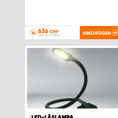
636
CHF
HINZUFÜGEN
EXKL. 8.1 % MWST.
LED-LÄSLAMPA