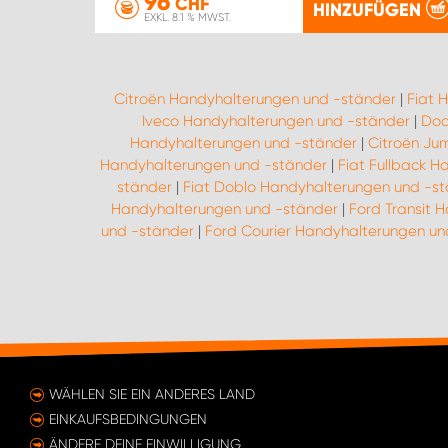
96
CHF
HINZUFÜGEN
EXKL. 8.1 % MWST.
Citroën Handyhalterungen und -ständer
|
Fiat 
Iveco Handyhalterungen und -ständer
|
Dod
Handyhalterungen und -ständer
|
Citroën Ju
Handyhalterungen und -ständer
|
Fiat Fullback 
ständer
|
Fiat Doblo Handyhalterungen und -s
Handyhalterungen und -ständer
|
Ford Transit 
und -ständer
|
Ford Courier Handyhalterungen un
WÄHLEN SIE EIN ANDERES LAND
EINKAUFSBEDINGUNGEN
ÄNDERE DEINE EINWILLIGUNG