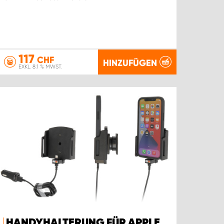
117
CHF
HINZUFÜGEN
EXKL. 8.1 % MWST.
HANDYHALTERUNG FÜR APPLE