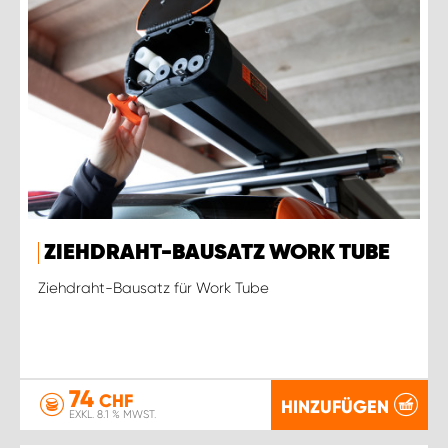
ZIEHDRAHT-BAUSATZ WORK TUBE
Ziehdraht-Bausatz für Work Tube
74
CHF
HINZUFÜGEN
EXKL. 8.1 % MWST.