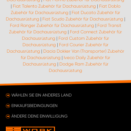
|
Fiat Talento Zubehör für Dachausrüstung
|
Fiat Doblo
Zubehör für Dachausrüstung
|
Fiat Ducato Zubehör für
Dachausrüstung
|
Fiat Scudo Zubehör für Dachausrüstung
|
Ford Ranger Zubehör für Dachausrüstung
|
Ford Transit
Zubehör für Dachausrüstung
|
Ford Connect Zubehör für
Dachausrüstung
|
Ford Custom Zubehör für
Dachausrüstung
|
Ford Courier Zubehör für
Dachausrüstung
|
Dacia Dokker Van (Transporter) Zubehör
für Dachausrüstung
|
Iveco Daily Zubehör für
Dachausrüstung
|
Dodge Ram Zubehör für
Dachausrüstung
WÄHLEN SIE EIN ANDERES LAND
EINKAUFSBEDINGUNGEN
ÄNDERE DEINE EINWILLIGUNG