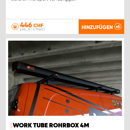
446
CHF
HINZUFÜGEN
EXKL. 8.1 % MWST.
WORK TUBE ROHRBOX 4M