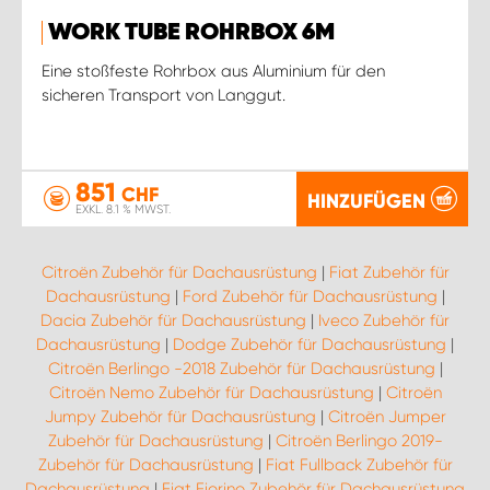
WORK TUBE ROHRBOX 6M
Eine stoßfeste Rohrbox aus Aluminium für den
sicheren Transport von Langgut.
851
CHF
HINZUFÜGEN
EXKL. 8.1 % MWST.
Citroën Zubehör für Dachausrüstung
|
Fiat Zubehör für
Dachausrüstung
|
Ford Zubehör für Dachausrüstung
|
Dacia Zubehör für Dachausrüstung
|
Iveco Zubehör für
Dachausrüstung
|
Dodge Zubehör für Dachausrüstung
|
Citroën Berlingo -2018 Zubehör für Dachausrüstung
|
Citroën Nemo Zubehör für Dachausrüstung
|
Citroën
Jumpy Zubehör für Dachausrüstung
|
Citroën Jumper
Zubehör für Dachausrüstung
|
Citroën Berlingo 2019-
Zubehör für Dachausrüstung
|
Fiat Fullback Zubehör für
Dachausrüstung
|
Fiat Fiorino Zubehör für Dachausrüstung