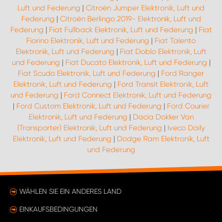
Luft und Federung
|
Citroën Jumper Elektronik, Luft und
Federung
|
Citroën Berlingo 2019- Elektronik, Luft und
Federung
|
Fiat Fullback Elektronik, Luft und Federung
|
Fiat
Fiorino Elektronik, Luft und Federung
|
Fiat Talento
Elektronik, Luft und Federung
|
Fiat Doblo Elektronik, Luft
und Federung
|
Fiat Ducato Elektronik, Luft und Federung
|
Fiat Scudo Elektronik, Luft und Federung
|
Ford Ranger
Elektronik, Luft und Federung
|
Ford Transit Elektronik, Luft
und Federung
|
Ford Connect Elektronik, Luft und Federung
|
Ford Custom Elektronik, Luft und Federung
|
Ford Courier
Elektronik, Luft und Federung
|
Dacia Dokker Van
(Transporter) Elektronik, Luft und Federung
|
Iveco Daily
Elektronik, Luft und Federung
|
Dodge Ram Elektronik, Luft
und Federung
WÄHLEN SIE EIN ANDERES LAND
EINKAUFSBEDINGUNGEN