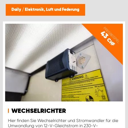
Daily
/
Elektronik, Luft und Federung
PREISBEISPIEL
43
CHF
WECHSELRICHTER
Hier finden Sie Wechselrichter und Stromwandler für die
Umwandlung von 12-V-Gleichstrom in 230-V-