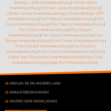
Berlingo -2018 Innenbeleuchtung
|
Citroën Nemo
Innenbeleuchtung
|
Citroën Jumpy Innenbeleuchtung
|
Citroën Jumper Innenbeleuchtung
|
Citroën Berlingo 2019-
Innenbeleuchtung
|
Fiat Fullback Innenbeleuchtung
|
Fiat
Fiorino Innenbeleuchtung
|
Fiat Talento Innenbeleuchtung
|
Fiat Doblo Innenbeleuchtung
|
Fiat Ducato
Innenbeleuchtung
|
Fiat Scudo Innenbeleuchtung
|
Ford
Ranger Innenbeleuchtung
|
Ford Transit Innenbeleuchtung
|
Ford Connect Innenbeleuchtung
|
Ford Custom
Innenbeleuchtung
|
Ford Courier Innenbeleuchtung
|
Dacia
Dokker Van (Transporter) Innenbeleuchtung
|
Iveco Daily
Innenbeleuchtung
|
Dodge Ram Innenbeleuchtung
WÄHLEN SIE EIN ANDERES LAND
EINKAUFSBEDINGUNGEN
ÄNDERE DEINE EINWILLIGUNG