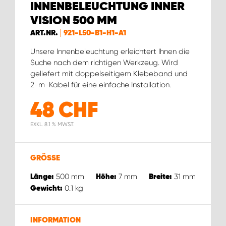
INNENBELEUCHTUNG INNER
VISION 500 MM
ART.NR.
921-L50-B1-H1-A1
Unsere Innenbeleuchtung erleichtert Ihnen die
Suche nach dem richtigen Werkzeug. Wird
geliefert mit doppelseitigem Klebeband und
2-m-Kabel für eine einfache Installation.
48
CHF
EXKL. 8.1 % MWST.
GRÖSSE
500
mm
7
mm
31
mm
Länge:
Höhe:
Breite:
0.1
kg
Gewicht:
INFORMATION