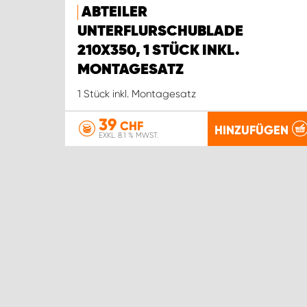
ABTEILER
UNTERFLURSCHUBLADE
210X350, 1 STÜCK INKL.
MONTAGESATZ
1 Stück inkl. Montagesatz
39
CHF
HINZUFÜGEN
EXKL. 8.1 % MWST.