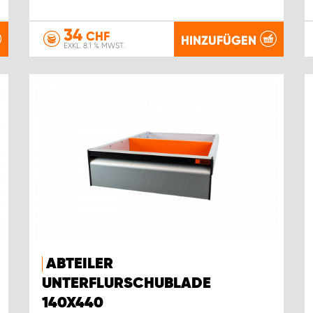
34
CHF
HINZUFÜGEN
EXKL. 8.1 % MWST.
ABTEILER
UNTERFLURSCHUBLADE
140X440