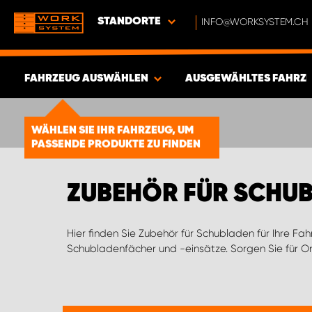
STANDORTE
INFO@WORKSYSTEM.CH
FAHRZEUG AUSWÄHLEN
AUSGEWÄHLTES FAHRZ
ERGEBNISSE ANZEIGEN -
1847
WÄHLEN SIE IHR FAHRZEUG, UM
ARTIKEL
PASSENDE PRODUKTE ZU FINDEN
ZUBEHÖR FÜR SCHU
Hier finden Sie Zubehör für Schubladen für Ihre Fahr
denen sich die Fächer auf unterschiedliche Größen 
Schubladenfächer und -einsätze. Sorgen Sie für O