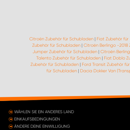
Citroën Zubehör für Schubladen
|
Fiat Zubehör fü
Zubehör für Schubladen
|
Citroën Berlingo -2018
Jumper Zubehör für Schubladen
|
Citroën Berlin
Talento Zubehör für Schubladen
|
Fiat Doblo Z
Zubehör für Schubladen
|
Ford Transit Zubehör fü
für Schubladen
|
Dacia Dokker Van (Trans
WÄHLEN SIE EIN ANDERES LAND
EINKAUFSBEDINGUNGEN
ÄNDERE DEINE EINWILLIGUNG