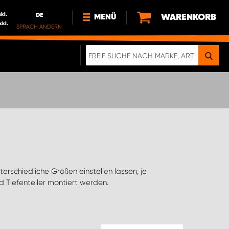
nkl.
DE
WARENKORB
MENÜ
xkl.
SPRACH ÄNDERN
DE
FR
NEWS
ÜBER UNS
NACHHALTIGKEIT
IMPRESSUM
DATENSCHUTZ
ELEKTRO-FAHRZEUGE
DIGITALE BROSCHÜRE
WERDEN SIE PROPARTNER!
 Tiefenteiler montiert werden.