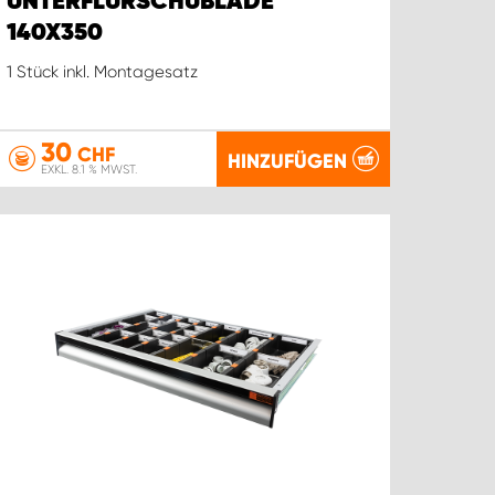
UNTERFLURSCHUBLADE
140X350
1 Stück inkl. Montagesatz
30
CHF
HINZUFÜGEN
EXKL. 8.1 % MWST.