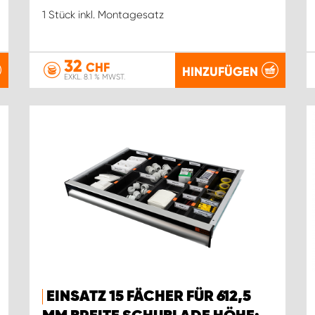
1 Stück inkl. Montagesatz
32
CHF
HINZUFÜGEN
EXKL. 8.1 % MWST.
EINSATZ 15 FÄCHER FÜR 612,5