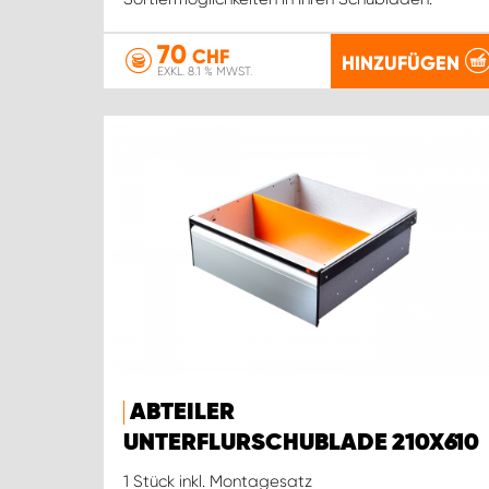
70
CHF
HINZUFÜGEN
EXKL. 8.1 % MWST.
ABTEILER
UNTERFLURSCHUBLADE 210X610
1 Stück inkl. Montagesatz