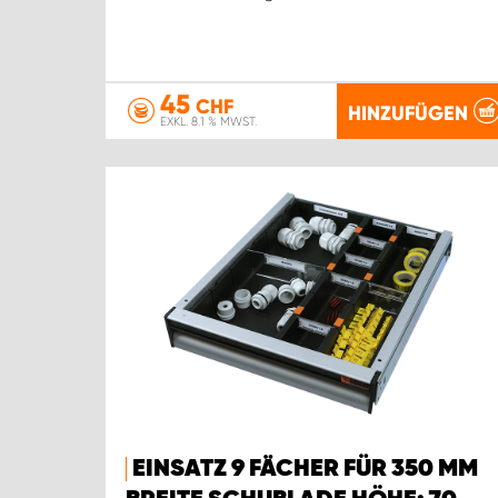
45
CHF
HINZUFÜGEN
EXKL. 8.1 % MWST.
EINSATZ 9 FÄCHER FÜR 350 MM