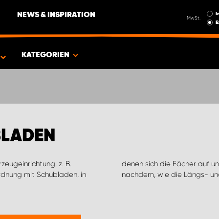
I
NEWS & INSPIRATION
MwSt.
E
EUG
KATEGORIEN
BLADEN
zeugeinrichtung, z. B.
einstellen lassen, je
rdnung mit Schubladen, in
nachdem, wie die Längs- und