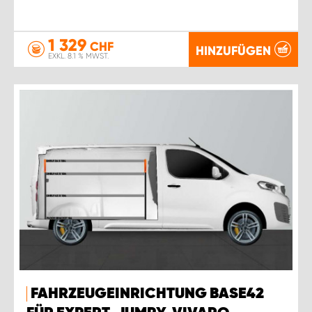
1 329
CHF
HINZUFÜGEN
EXKL. 8.1 % MWST.
FAHRZEUGEINRICHTUNG BASE42