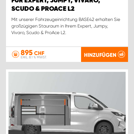
FÜR EXPERT, JUMPY, VIVARO,
SCUDO & PROACE L2
Mit unserer Fahrzeugeinrichtung BASE42 erhalten Sie
großzügigen Stauraum in Ihrem Expert, Jumpy,
Vivaro, Scudo & ProAce L2.
895
CHF
HINZUFÜGEN
EXKL. 8.1 % MWST.