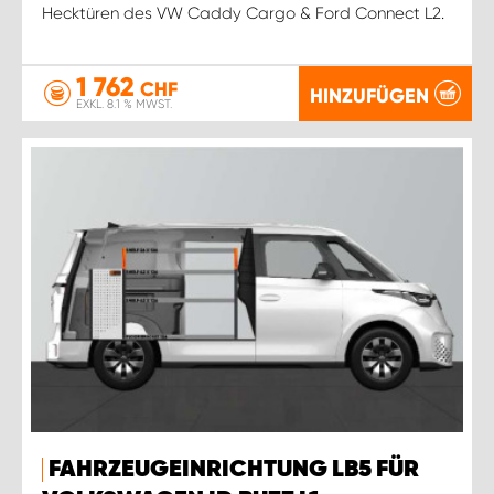
Hecktüren des VW Caddy Cargo & Ford Connect L2.
1 762
CHF
HINZUFÜGEN
EXKL. 8.1 % MWST.
FAHRZEUGEINRICHTUNG LB5 FÜR