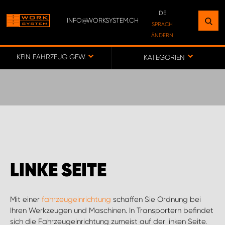
DE
INFO@WORKSYSTEM.CH
FINDEN SIE EINEN STANDORT
SPRACH
ÄNDERN
IN IHRER NÄHE
DE
FR
KEIN FAHRZEUG GEWÄHLT
KATEGORIEN
ZUR KARTE
WORK SYSTEM BERN
WORK SYSTEM SWISS
LINKE SEITE
Mit einer
fahrzeugeinrichtung
schaffen Sie Ordnung bei
Ihren Werkzeugen und Maschinen. In Transportern befindet
sich die Fahrzeugeinrichtung zumeist auf der linken Seite.