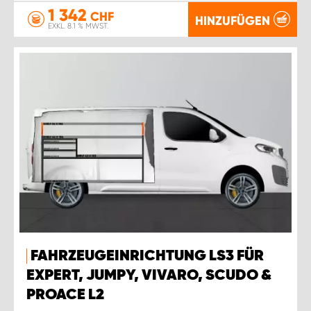
1 342
CHF
HINZUFÜGEN
EXKL. 8.1 % MWST.
FAHRZEUGEINRICHTUNG LS3 FÜR
EXPERT, JUMPY, VIVARO, SCUDO &
PROACE L2