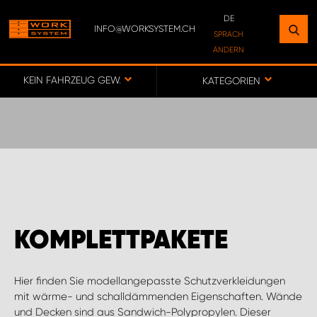
DE
INFO@WORKSYSTEM.CH
FINDEN SIE EINEN STANDORT
SPRACH
ÄNDERN
IN IHRER NÄHE
DE
FR
KEIN FAHRZEUG GEWÄHLT
KATEGORIEN
ZUR KARTE
WORK SYSTEM BERN
WORK SYSTEM SWISS
KOMPLETTPAKETE
Hier finden Sie modellangepasste Schutzverkleidungen
mit wärme- und schalldämmenden Eigenschaften. Wände
und Decken sind aus Sandwich-Polypropylen. Dieser