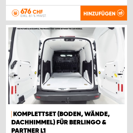
676
CHF
HINZUFÜGEN
EXKL. 8.1 % MWST.
KOMPLETTSET (BODEN, WÄNDE,
DACHHIMMEL) FÜR BERLINGO &
PARTNER L1