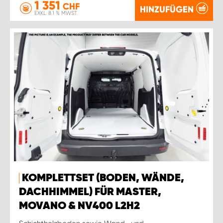
1 351
CHF
HINZUFÜGEN
EXKL. 8.1 % MWST.
KOMPLETTSET (BODEN, WÄNDE,
DACHHIMMEL) FÜR MASTER,
MOVANO & NV400 L2H2