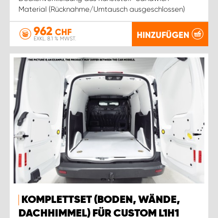
Material (Rücknahme/Umtausch ausgeschlossen)
962
CHF
HINZUFÜGEN
EXKL. 8.1 % MWST.
KOMPLETTSET (BODEN, WÄNDE,
DACHHIMMEL) FÜR CUSTOM L1H1