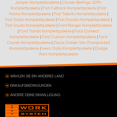
Jumper Komplettpakete
|
Citroën Berlingo 2019-
Komplettpakete
|
Fiat Fullback Komplettpakete
|
Fiat
Fiorino Komplettpakete
|
Fiat Talento Komplettpakete
|
Fiat Doblo Komplettpakete
|
Fiat Ducato Komplettpakete
|
Fiat Scudo Komplettpakete
|
Ford Ranger Komplettpakete
|
Ford Transit Komplettpakete
|
Ford Connect
Komplettpakete
|
Ford Custom Komplettpakete
|
Ford
Courier Komplettpakete
|
Dacia Dokker Van (Transporter)
Komplettpakete
|
Iveco Daily Komplettpakete
|
Dodge
Ram Komplettpakete
WÄHLEN SIE EIN ANDERES LAND
EINKAUFSBEDINGUNGEN
ÄNDERE DEINE EINWILLIGUNG