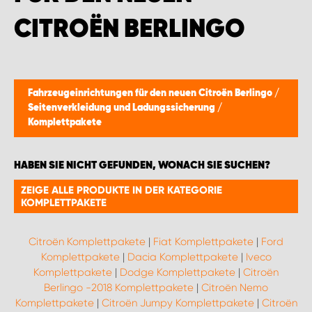
CITROËN BERLINGO
Fahrzeugeinrichtungen für den neuen Citroën Berlingo
/
Seitenverkleidung und Ladungssicherung
/
Komplettpakete
HABEN SIE NICHT GEFUNDEN, WONACH SIE SUCHEN?
ZEIGE ALLE PRODUKTE IN DER KATEGORIE
KOMPLETTPAKETE
Citroën Komplettpakete
|
Fiat Komplettpakete
|
Ford
Komplettpakete
|
Dacia Komplettpakete
|
Iveco
Komplettpakete
|
Dodge Komplettpakete
|
Citroën
Berlingo -2018 Komplettpakete
|
Citroën Nemo
Komplettpakete
|
Citroën Jumpy Komplettpakete
|
Citroën