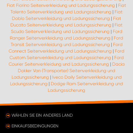
Fiat Fiorino Seitenverkleidung und Ladungssicherung
|
Fiat
Talento Seitenverkleidung und Ladungssicherung
|
Fiat
Doblo Seitenverkleidung und Ladungssicherung
|
Fiat
Ducato Seitenverkleidung und Ladungssicherung
|
Fiat
Scudo Seitenverkleidung und Ladungssicherung
|
Ford
Ranger Seitenverkleidung und Ladungssicherung
|
Ford
Transit Seitenverkleidung und Ladungssicherung
|
Ford
Connect Seitenverkleidung und Ladungssicherung
|
Ford
Custom Seitenverkleidung und Ladungssicherung
|
Ford
Courier Seitenverkleidung und Ladungssicherung
|
Dacia
Dokker Van (Transporter) Seitenverkleidung und
Ladungssicherung
|
Iveco Daily Seitenverkleidung und
Ladungssicherung
|
Dodge Ram Seitenverkleidung und
Ladungssicherung
WÄHLEN SIE EIN ANDERES LAND
EINKAUFSBEDINGUNGEN