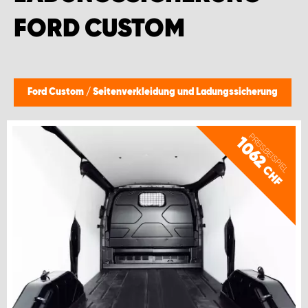
FORD CUSTOM
Ford Custom
/
Seitenverkleidung und Ladungssicherung
PREISBEISPIEL
1062
CHF