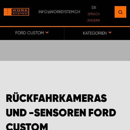
DE
INFO@WORKSYSTEM.CH
FINDEN SIE EINEN STANDORT
SPRACH
ÄNDERN
IN IHRER NÄHE
DE
FR
FORD CUSTOM
KATEGORIEN
ZUR KARTE
WORK SYSTEM BERN
WORK SYSTEM SWISS
RÜCKFAHRKAMERAS
UND -SENSOREN FORD
CUSTOM