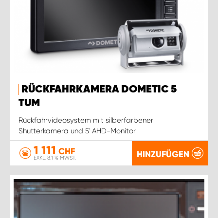
RÜCKFAHRKAMERA DOMETIC 5
TUM
Rückfahrvideosystem mit silberfarbener
Shutterkamera und 5' AHD-Monitor
1 111
CHF
HINZUFÜGEN
EXKL. 8.1 % MWST.