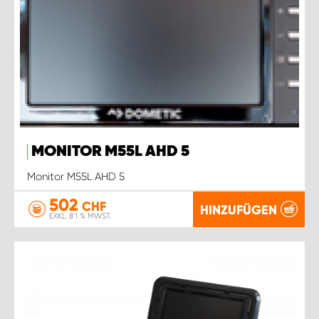
MONITOR M55L AHD 5
Monitor M55L AHD 5
502
CHF
HINZUFÜGEN
EXKL. 8.1 % MWST.