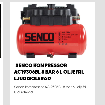
SENCO KOMPRESSOR
AC19306BL 8 BAR 6 L OLJEFRI,
LJUDISOLERAD
Senco kompressor AC19306BL 8 bar 6 l oljefri,
ljudisolerad