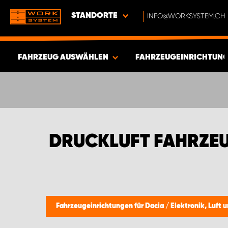
STANDORTE
INFO@WORKSYSTEM.CH
FAHRZEUG AUSWÄHLEN
FAHRZEUGEINRICHTUNG
ERGEBNISSE ANZEIGEN -
342
ARTIKEL
DRUCKLUFT FAHRZEU
Fahrzeugeinrichtungen für Dacia
/
Elektronik, Luft