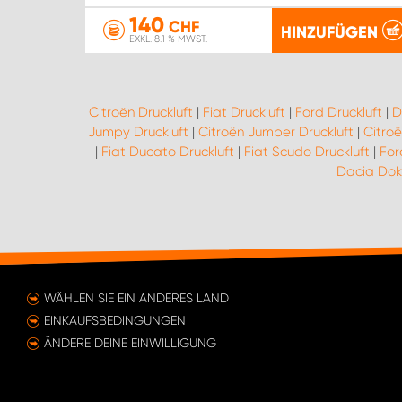
140
CHF
HINZUFÜGEN
EXKL. 8.1 % MWST.
Citroën Druckluft
|
Fiat Druckluft
|
Ford Druckluft
|
D
Jumpy Druckluft
|
Citroën Jumper Druckluft
|
Citroë
|
Fiat Ducato Druckluft
|
Fiat Scudo Druckluft
|
For
Dacia Dokk
WÄHLEN SIE EIN ANDERES LAND
EINKAUFSBEDINGUNGEN
ÄNDERE DEINE EINWILLIGUNG