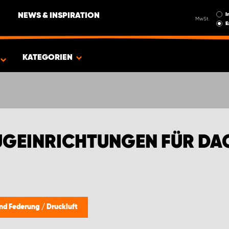
I
NEWS & INSPIRATION
MwSt.
E
EN FÜR DACIA
KATEGORIEN
GEINRICHTUNGEN FÜR DA
 und Federung
/
Druckluft