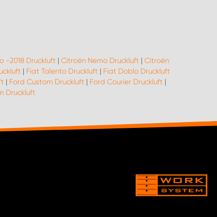
o -2018 Druckluft
|
Citroën Nemo Druckluft
|
Citroën
uckluft
|
Fiat Talento Druckluft
|
Fiat Doblo Druckluft
ft
|
Ford Custom Druckluft
|
Ford Courier Druckluft
|
 Druckluft