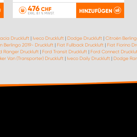
476
CHF
HINZUFÜGEN
EXKL. 8.1 % MWST.
acia Druckluft
|
Iveco Druckluft
|
Dodge Druckluft
|
Citroën Berling
n Berlingo 2019- Druckluft
|
Fiat Fullback Druckluft
|
Fiat Fiorino Dr
d Ranger Druckluft
|
Ford Transit Druckluft
|
Ford Connect Drucklu
er Van (Transporter) Druckluft
|
Iveco Daily Druckluft
|
Dodge Ram