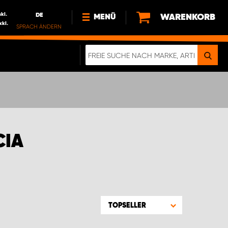
nkl.
DE
WARENKORB
MENÜ
xkl.
SPRACH ÄNDERN
DE
FR
NEWS
ÜBER UNS
NACHHALTIGKEIT
IMPRESSUM
DATENSCHUTZ
CIA
ELEKTRO-FAHRZEUGE
DIGITALE BROSCHÜRE
WERDEN SIE PROPARTNER!
TOPSELLER