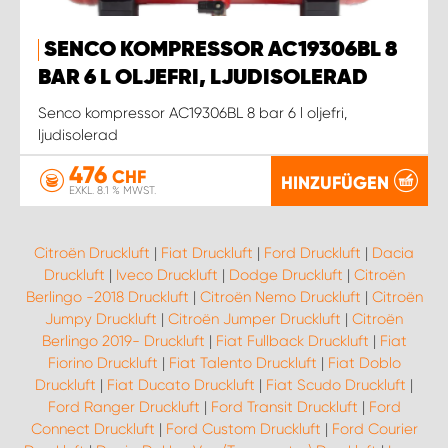
SENCO KOMPRESSOR AC19306BL 8
BAR 6 L OLJEFRI, LJUDISOLERAD
Senco kompressor AC19306BL 8 bar 6 l oljefri,
ljudisolerad
476
CHF
HINZUFÜGEN
EXKL. 8.1 % MWST.
Citroën Druckluft
|
Fiat Druckluft
|
Ford Druckluft
|
Dacia
Druckluft
|
Iveco Druckluft
|
Dodge Druckluft
|
Citroën
Berlingo -2018 Druckluft
|
Citroën Nemo Druckluft
|
Citroën
Jumpy Druckluft
|
Citroën Jumper Druckluft
|
Citroën
Berlingo 2019- Druckluft
|
Fiat Fullback Druckluft
|
Fiat
Fiorino Druckluft
|
Fiat Talento Druckluft
|
Fiat Doblo
Druckluft
|
Fiat Ducato Druckluft
|
Fiat Scudo Druckluft
|
Ford Ranger Druckluft
|
Ford Transit Druckluft
|
Ford
Connect Druckluft
|
Ford Custom Druckluft
|
Ford Courier