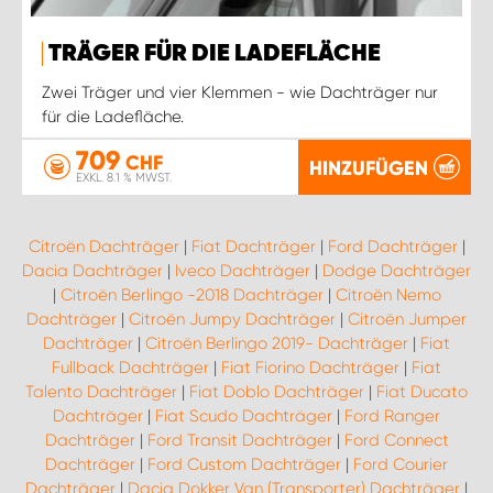
TRÄGER FÜR DIE LADEFLÄCHE
Zwei Träger und vier Klemmen - wie Dachträger nur
für die Ladefläche.
709
CHF
HINZUFÜGEN
EXKL. 8.1 % MWST.
Citroën Dachträger
|
Fiat Dachträger
|
Ford Dachträger
|
Dacia Dachträger
|
Iveco Dachträger
|
Dodge Dachträger
|
Citroën Berlingo -2018 Dachträger
|
Citroën Nemo
Dachträger
|
Citroën Jumpy Dachträger
|
Citroën Jumper
Dachträger
|
Citroën Berlingo 2019- Dachträger
|
Fiat
Fullback Dachträger
|
Fiat Fiorino Dachträger
|
Fiat
Talento Dachträger
|
Fiat Doblo Dachträger
|
Fiat Ducato
Dachträger
|
Fiat Scudo Dachträger
|
Ford Ranger
Dachträger
|
Ford Transit Dachträger
|
Ford Connect
Dachträger
|
Ford Custom Dachträger
|
Ford Courier
Dachträger
|
Dacia Dokker Van (Transporter) Dachträger
|