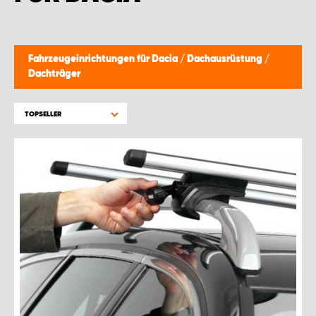
Fahrzeugeinrichtungen für Dacia
/
Dachausrüstung
/
Dachträger
TOPSELLER