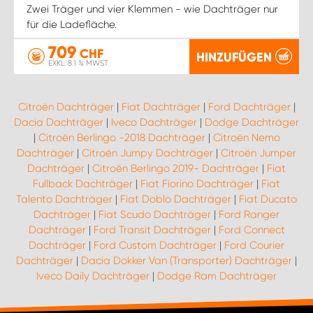
Zwei Träger und vier Klemmen - wie Dachträger nur
für die Ladefläche.
709
CHF
HINZUFÜGEN
EXKL. 8.1 % MWST.
Citroën Dachträger
|
Fiat Dachträger
|
Ford Dachträger
|
Dacia Dachträger
|
Iveco Dachträger
|
Dodge Dachträger
|
Citroën Berlingo -2018 Dachträger
|
Citroën Nemo
Dachträger
|
Citroën Jumpy Dachträger
|
Citroën Jumper
Dachträger
|
Citroën Berlingo 2019- Dachträger
|
Fiat
Fullback Dachträger
|
Fiat Fiorino Dachträger
|
Fiat
Talento Dachträger
|
Fiat Doblo Dachträger
|
Fiat Ducato
Dachträger
|
Fiat Scudo Dachträger
|
Ford Ranger
Dachträger
|
Ford Transit Dachträger
|
Ford Connect
Dachträger
|
Ford Custom Dachträger
|
Ford Courier
Dachträger
|
Dacia Dokker Van (Transporter) Dachträger
|
Iveco Daily Dachträger
|
Dodge Ram Dachträger