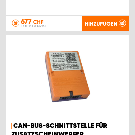
677
CHF
HINZUFÜGEN
EXKL. 8.1 % MWST.
CAN-BUS-SCHNITTSTELLE FÜR
ZUSATZSCHEINWERFER,