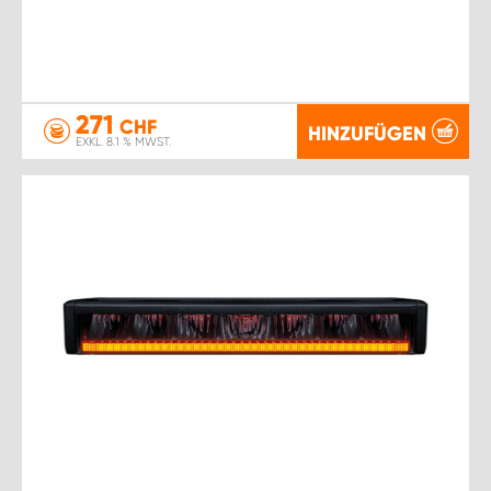
271
CHF
HINZUFÜGEN
EXKL. 8.1 % MWST.