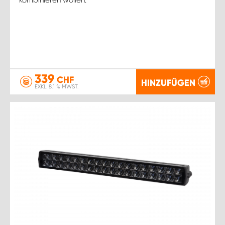
339
CHF
HINZUFÜGEN
EXKL. 8.1 % MWST.