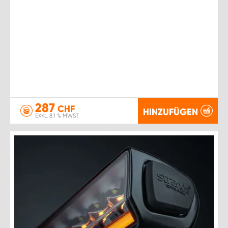
287
CHF
HINZUFÜGEN
EXKL. 8.1 % MWST.