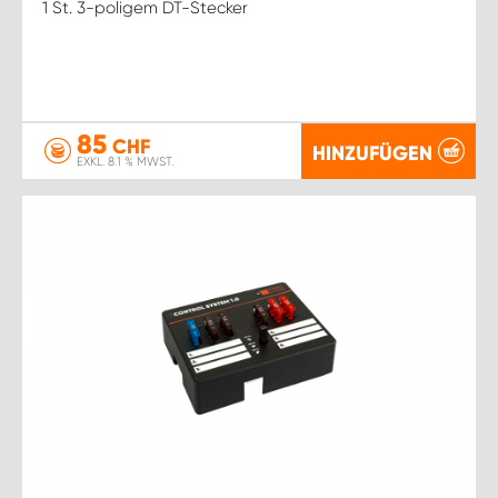
1 St. 3-poligem DT-Stecker
85
CHF
HINZUFÜGEN
EXKL. 8.1 % MWST.