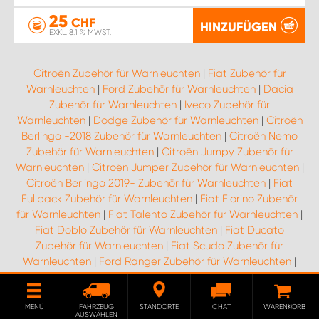
25
CHF
HINZUFÜGEN
EXKL. 8.1 % MWST.
Citroën Zubehör für Warnleuchten
|
Fiat Zubehör für
Warnleuchten
|
Ford Zubehör für Warnleuchten
|
Dacia
Zubehör für Warnleuchten
|
Iveco Zubehör für
Warnleuchten
|
Dodge Zubehör für Warnleuchten
|
Citroën
Berlingo -2018 Zubehör für Warnleuchten
|
Citroën Nemo
Zubehör für Warnleuchten
|
Citroën Jumpy Zubehör für
Warnleuchten
|
Citroën Jumper Zubehör für Warnleuchten
|
Citroën Berlingo 2019- Zubehör für Warnleuchten
|
Fiat
Fullback Zubehör für Warnleuchten
|
Fiat Fiorino Zubehör
für Warnleuchten
|
Fiat Talento Zubehör für Warnleuchten
|
Fiat Doblo Zubehör für Warnleuchten
|
Fiat Ducato
Zubehör für Warnleuchten
|
Fiat Scudo Zubehör für
Warnleuchten
|
Ford Ranger Zubehör für Warnleuchten
|
Ford Transit Zubehör für Warnleuchten
|
Ford Connect
Zubehör für Warnleuchten
|
Ford Custom Zubehör für
Warnleuchten
|
Ford Courier Zubehör für Warnleuchten
|
MENÜ
FAHRZEUG
STANDORTE
CHAT
WARENKORB
AUSWÄHLEN