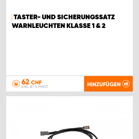
TASTER- UND SICHERUNGSSATZ
WARNLEUCHTEN KLASSE 1 & 2
62
CHF
HINZUFÜGEN
EXKL. 8.1 % MWST.