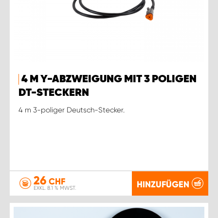
4 M Y-ABZWEIGUNG MIT 3 POLIGEN
DT-STECKERN
4 m 3-poliger Deutsch-Stecker.
26
CHF
HINZUFÜGEN
EXKL. 8.1 % MWST.