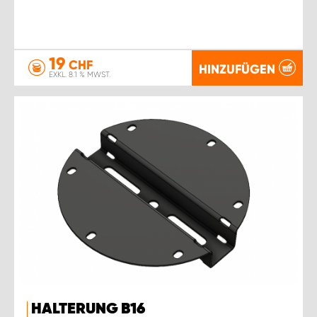
19
CHF
HINZUFÜGEN
EXKL. 8.1 % MWST.
HALTERUNG B16