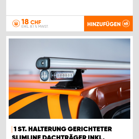
18
CHF
HINZUFÜGEN
EXKL. 8.1 % MWST.
1 ST. HALTERUNG GERICHTETER
SLIMLINE DACHTRÄGER INKL.