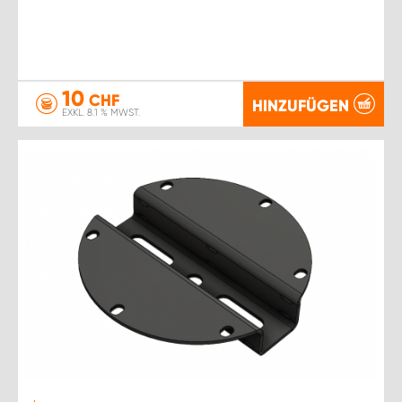
10
CHF
HINZUFÜGEN
EXKL. 8.1 % MWST.