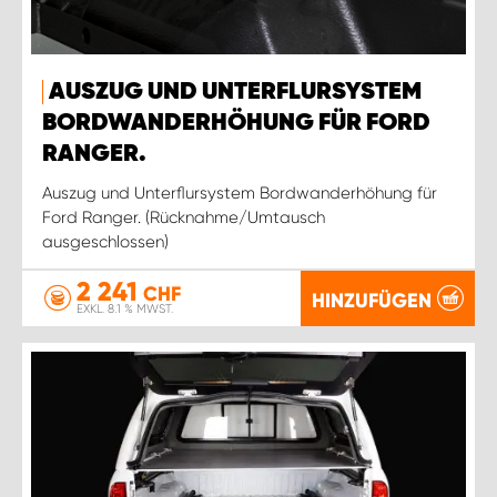
AUSZUG UND UNTERFLURSYSTEM
BORDWANDERHÖHUNG FÜR FORD
RANGER.
Auszug und Unterflursystem Bordwanderhöhung für
Ford Ranger. (Rücknahme/Umtausch
ausgeschlossen)
2 241
CHF
HINZUFÜGEN
EXKL. 8.1 % MWST.