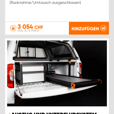
(Rücknahme/Umtausch ausgeschlossen)
3 054
CHF
HINZUFÜGEN
EXKL. 8.1 % MWST.