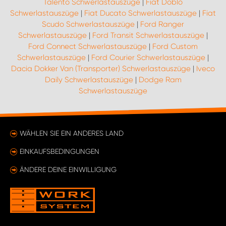
Talento Schwerlastauszüge
|
Fiat Doblo
Schwerlastauszüge
|
Fiat Ducato Schwerlastauszüge
|
Fiat
Scudo Schwerlastauszüge
|
Ford Ranger
Schwerlastauszüge
|
Ford Transit Schwerlastauszüge
|
Ford Connect Schwerlastauszüge
|
Ford Custom
Schwerlastauszüge
|
Ford Courier Schwerlastauszüge
|
Dacia Dokker Van (Transporter) Schwerlastauszüge
|
Iveco
Daily Schwerlastauszüge
|
Dodge Ram
Schwerlastauszüge
WÄHLEN SIE EIN ANDERES LAND
EINKAUFSBEDINGUNGEN
ÄNDERE DEINE EINWILLIGUNG