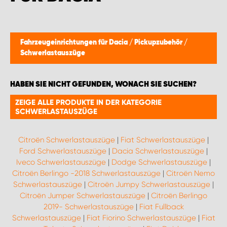
Fahrzeugeinrichtungen für Dacia
/
Pickupzubehör
/
Schwerlastauszüge
HABEN SIE NICHT GEFUNDEN, WONACH SIE SUCHEN?
ZEIGE ALLE PRODUKTE IN DER KATEGORIE
SCHWERLASTAUSZÜGE
Citroën Schwerlastauszüge
|
Fiat Schwerlastauszüge
|
Ford Schwerlastauszüge
|
Dacia Schwerlastauszüge
|
Iveco Schwerlastauszüge
|
Dodge Schwerlastauszüge
|
Citroën Berlingo -2018 Schwerlastauszüge
|
Citroën Nemo
Schwerlastauszüge
|
Citroën Jumpy Schwerlastauszüge
|
Citroën Jumper Schwerlastauszüge
|
Citroën Berlingo
2019- Schwerlastauszüge
|
Fiat Fullback
Schwerlastauszüge
|
Fiat Fiorino Schwerlastauszüge
|
Fiat