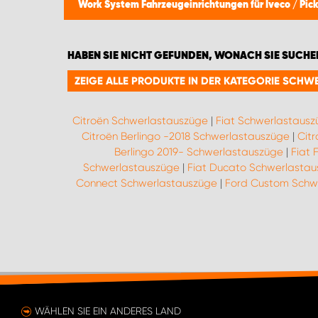
Work System Fahrzeugeinrichtungen für Iveco
/
Pic
HABEN SIE NICHT GEFUNDEN, WONACH SIE SUCHE
ZEIGE ALLE PRODUKTE IN DER KATEGORIE SCH
Citroën Schwerlastauszüge
|
Fiat Schwerlastaus
Citroën Berlingo -2018 Schwerlastauszüge
|
Cit
Berlingo 2019- Schwerlastauszüge
|
Fiat 
Schwerlastauszüge
|
Fiat Ducato Schwerlasta
Connect Schwerlastauszüge
|
Ford Custom Schw
WÄHLEN SIE EIN ANDERES LAND