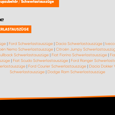
kupzubehör
/
Schwerlastauszüge
N?
WERLASTAUSZÜGE
züge
|
Ford Schwerlastauszüge
|
Dacia Schwerlastauszüge
|
Ivec
roën Nemo Schwerlastauszüge
|
Citroën Jumpy Schwerlastauszü
Fullback Schwerlastauszüge
|
Fiat Fiorino Schwerlastauszüge
|
Fi
uszüge
|
Fiat Scudo Schwerlastauszüge
|
Ford Ranger Schwerlas
erlastauszüge
|
Ford Courier Schwerlastauszüge
|
Dacia Dokker 
Schwerlastauszüge
|
Dodge Ram Schwerlastauszüge