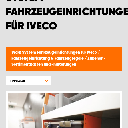
FAHRZEUGEINRICHTUNG
FÜR IVECO
Work System Fahrzeugeinrichtungen für Iveco
/
Fahrzeugeinrichtung & Fahrzeugregale
/
Zubehör
/
Sortimentkästen und -halterungen
TOPSELLER