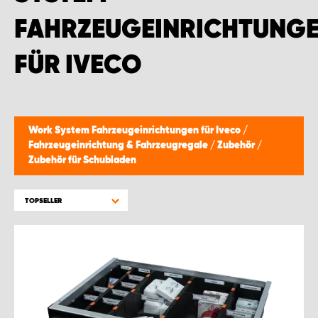
FAHRZEUGEINRICHTUNG
FÜR IVECO
Work System Fahrzeugeinrichtungen für Iveco
/
Fahrzeugeinrichtung & Fahrzeugregale
/
Zubehör
/
Zubehör für Schubladen
TOPSELLER