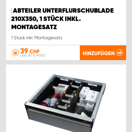
ABTEILER UNTERFLURSCHUBLADE
210X350, 1 STÜCK INKL.
MONTAGESATZ
1 Stück inkl. Montagesatz
39
CHF
HINZUFÜGEN
EXKL. 8.1 % MWST.