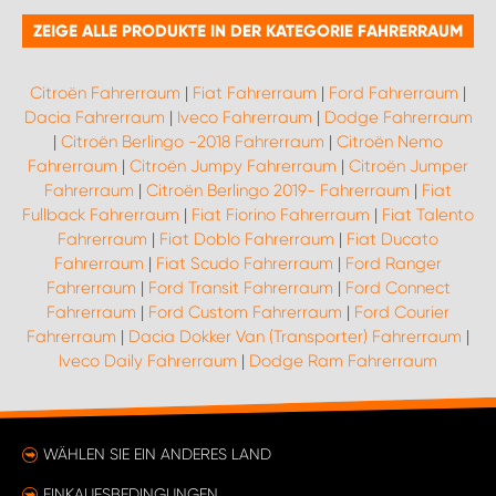
ZEIGE ALLE PRODUKTE IN DER KATEGORIE FAHRERRAUM
Citroën Fahrerraum
|
Fiat Fahrerraum
|
Ford Fahrerraum
|
Dacia Fahrerraum
|
Iveco Fahrerraum
|
Dodge Fahrerraum
|
Citroën Berlingo -2018 Fahrerraum
|
Citroën Nemo
Fahrerraum
|
Citroën Jumpy Fahrerraum
|
Citroën Jumper
Fahrerraum
|
Citroën Berlingo 2019- Fahrerraum
|
Fiat
Fullback Fahrerraum
|
Fiat Fiorino Fahrerraum
|
Fiat Talento
Fahrerraum
|
Fiat Doblo Fahrerraum
|
Fiat Ducato
Fahrerraum
|
Fiat Scudo Fahrerraum
|
Ford Ranger
Fahrerraum
|
Ford Transit Fahrerraum
|
Ford Connect
Fahrerraum
|
Ford Custom Fahrerraum
|
Ford Courier
Fahrerraum
|
Dacia Dokker Van (Transporter) Fahrerraum
|
Iveco Daily Fahrerraum
|
Dodge Ram Fahrerraum
WÄHLEN SIE EIN ANDERES LAND
EINKAUFSBEDINGUNGEN