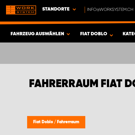
STANDORTE
INFO@WORKSYSTEM.CH
FAHRZEUG AUSWÄHLEN
FIAT DOBLO
KATE
ERGEBNISSE ANZEIGEN -
384
ARTIKEL
FAHRERRAUM FIAT 
Fiat Doblo
/
Fahrerraum