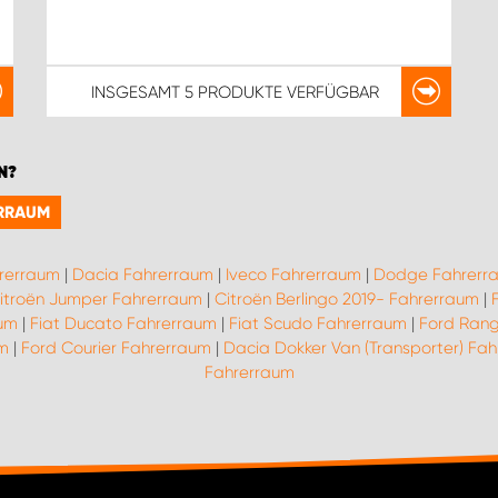
INSGESAMT
5 PRODUKTE
VERFÜGBAR
N?
ERRAUM
rerraum
|
Dacia Fahrerraum
|
Iveco Fahrerraum
|
Dodge Fahrerr
itroën Jumper Fahrerraum
|
Citroën Berlingo 2019- Fahrerraum
|
aum
|
Fiat Ducato Fahrerraum
|
Fiat Scudo Fahrerraum
|
Ford Rang
um
|
Ford Courier Fahrerraum
|
Dacia Dokker Van (Transporter) Fa
Fahrerraum