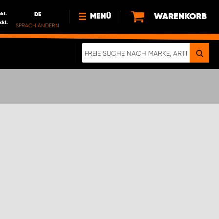
nkl.
DE
WARENKORB
MENÜ
xkl.
SPRACH ÄNDERN
DE
FR
NEWS
ÜBER UNS
NACHHALTIGKEIT
IMPRESSUM
DATENSCHUTZ
ELEKTRO-FAHRZEUGE
DIGITALE BROSCHÜRE
WERDEN SIE PROPARTNER!