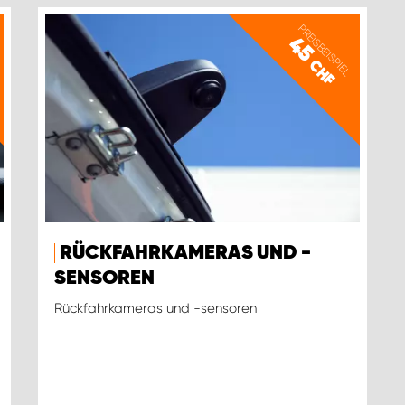
PREISBEISPIEL
45
CHF
RÜCKFAHRKAMERAS UND -
SENSOREN
Rückfahrkameras und -sensoren