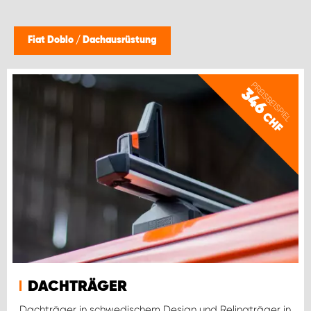
Fiat Doblo
/
Dachausrüstung
PREISBEISPIEL
346
CHF
DACHTRÄGER
Dachträger in schwedischem Design und Relingträger in