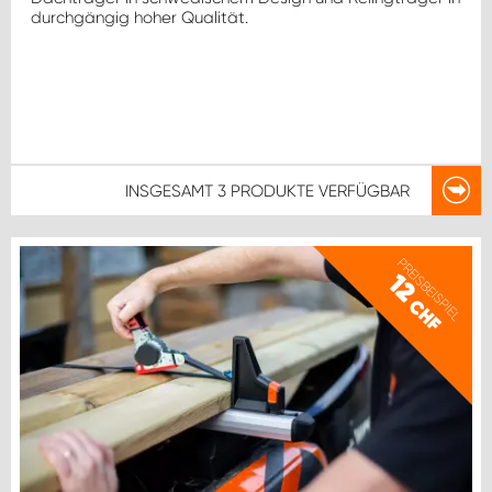
durchgängig hoher Qualität.
INSGESAMT
3 PRODUKTE
VERFÜGBAR
PREISBEISPIEL
12
CHF