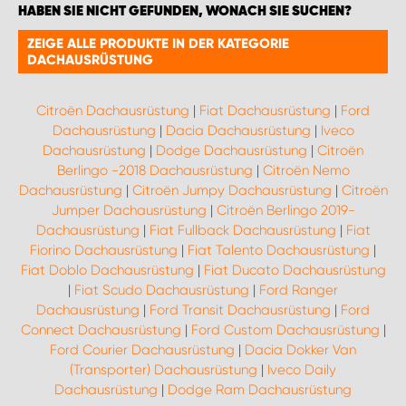
HABEN SIE NICHT GEFUNDEN, WONACH SIE SUCHEN?
ZEIGE ALLE PRODUKTE IN DER KATEGORIE
DACHAUSRÜSTUNG
Citroën Dachausrüstung
|
Fiat Dachausrüstung
|
Ford
Dachausrüstung
|
Dacia Dachausrüstung
|
Iveco
Dachausrüstung
|
Dodge Dachausrüstung
|
Citroën
Berlingo -2018 Dachausrüstung
|
Citroën Nemo
Dachausrüstung
|
Citroën Jumpy Dachausrüstung
|
Citroën
Jumper Dachausrüstung
|
Citroën Berlingo 2019-
Dachausrüstung
|
Fiat Fullback Dachausrüstung
|
Fiat
Fiorino Dachausrüstung
|
Fiat Talento Dachausrüstung
|
Fiat Doblo Dachausrüstung
|
Fiat Ducato Dachausrüstung
|
Fiat Scudo Dachausrüstung
|
Ford Ranger
Dachausrüstung
|
Ford Transit Dachausrüstung
|
Ford
Connect Dachausrüstung
|
Ford Custom Dachausrüstung
|
Ford Courier Dachausrüstung
|
Dacia Dokker Van
(Transporter) Dachausrüstung
|
Iveco Daily
Dachausrüstung
|
Dodge Ram Dachausrüstung