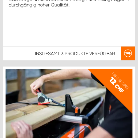
durchgängig hoher Qualität.
INSGESAMT
3 PRODUKTE
VERFÜGBAR
PREISBEISPIEL
12
CHF