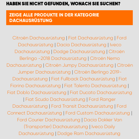
HABEN SIE NICHT GEFUNDEN, WONACH SIE SUCHEN?
ZEIGE ALLE PRODUKTE IN DER KATEGORIE
DACHAUSRÜSTUNG
Citroën Dachausrüstung
|
Fiat Dachausrüstung
|
Ford
Dachausrüstung
|
Dacia Dachausrüstung
|
Iveco
Dachausrüstung
|
Dodge Dachausrüstung
|
Citroën
Berlingo -2018 Dachausrüstung
|
Citroën Nemo
Dachausrüstung
|
Citroën Jumpy Dachausrüstung
|
Citroën
Jumper Dachausrüstung
|
Citroën Berlingo 2019-
Dachausrüstung
|
Fiat Fullback Dachausrüstung
|
Fiat
Fiorino Dachausrüstung
|
Fiat Talento Dachausrüstung
|
Fiat Doblo Dachausrüstung
|
Fiat Ducato Dachausrüstung
|
Fiat Scudo Dachausrüstung
|
Ford Ranger
Dachausrüstung
|
Ford Transit Dachausrüstung
|
Ford
Connect Dachausrüstung
|
Ford Custom Dachausrüstung
|
Ford Courier Dachausrüstung
|
Dacia Dokker Van
(Transporter) Dachausrüstung
|
Iveco Daily
Dachausrüstung
|
Dodge Ram Dachausrüstung