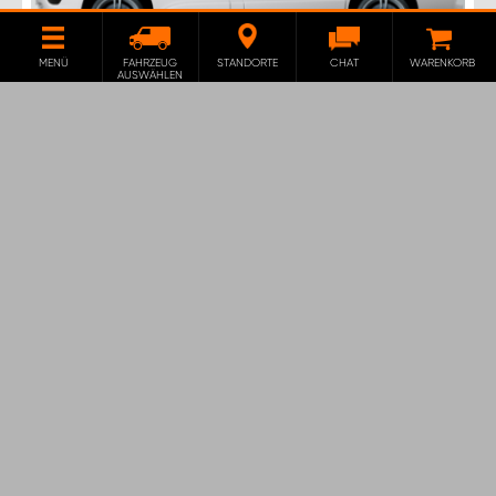
MENÜ
FAHRZEUG
STANDORTE
CHAT
WARENKORB
AUSWÄHLEN
H-SD4S FAHRZEUGREGAL FÜR
TALENTO, NV300, VIVARO & TRAFIC
L1
Die Fahrzeugeinrichtung H-SD4S kommt mit vier
kleinen Schubladen, die zur Seitentür gewendet sind.
1 380
CHF
HINZUFÜGEN
EXKL. 8.1 % MWST.