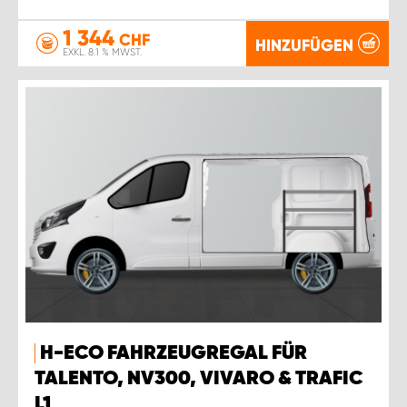
1 344
CHF
HINZUFÜGEN
EXKL. 8.1 % MWST.
H-ECO FAHRZEUGREGAL FÜR
TALENTO, NV300, VIVARO & TRAFIC
L1