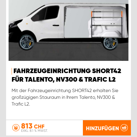
FAHRZEUGEINRICHTUNG SHORT42
FÜR TALENTO, NV300 & TRAFIC L2
Mit der Fahrzeugeinrichtung SHORT42 erhalten Sie
großzügigen Stauraum in Ihrem Talento, NV300 &
Trafic L2.
813
CHF
HINZUFÜGEN
EXKL. 8.1 % MWST.