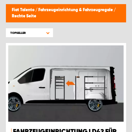
Fiat Talento
/
Fahrzeugeinrichtung & Fahrzeugregale
/
Rechte Seite
TOPSELLER
FAHRZEUGEINRICHTUNG LD42 FÜR