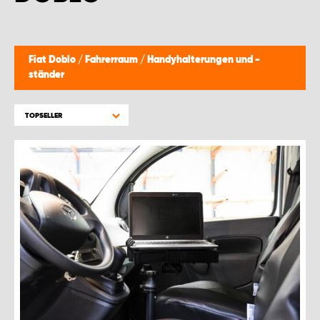
Fiat Doblo
/
Fahrerraum
/
Handyhalterungen und -
ständer
TOPSELLER