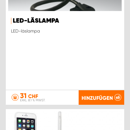
LED-LÄSLAMPA
LED-läslampa
31
CHF
HINZUFÜGEN
EXKL. 8.1 % MWST.