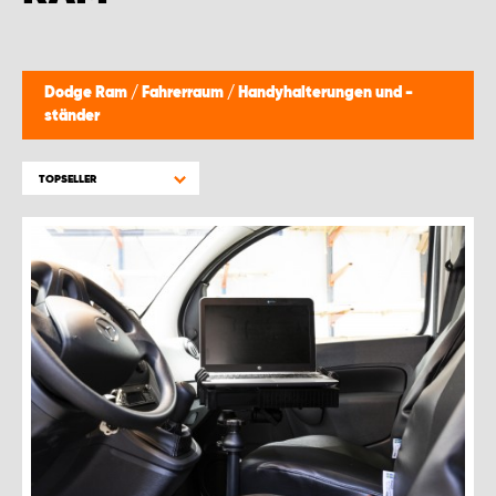
Dodge Ram
/
Fahrerraum
/
Handyhalterungen und -
ständer
TOPSELLER