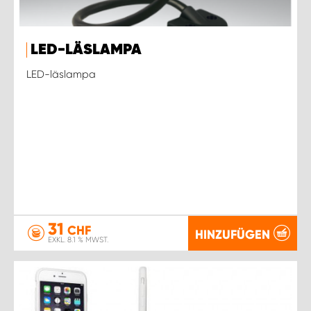
LED-LÄSLAMPA
LED-läslampa
31
CHF
HINZUFÜGEN
EXKL. 8.1 % MWST.