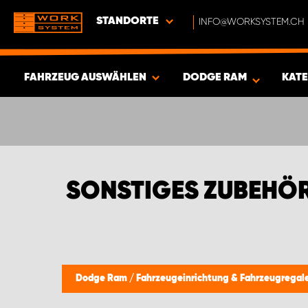
STANDORTE
INFO@WORKSYSTEM.CH
FAHRZEUG AUSWÄHLEN
DODGE RAM
KAT
ERGEBNISSE ANZEIGEN -
336
ARTIKEL
SONSTIGES ZUBEHÖ
Dodge Ram
/
Fahrzeugeinrichtung & Fahrzeugregal