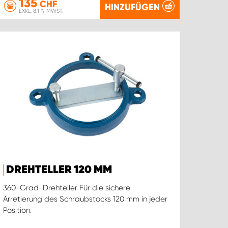
135
CHF
HINZUFÜGEN
EXKL. 8.1 % MWST.
DREHTELLER 120 MM
360-Grad-Drehteller Für die sichere
Arretierung des Schraubstocks 120 mm in jeder
Position.