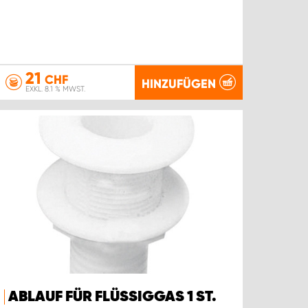
21
CHF
HINZUFÜGEN
EXKL. 8.1 % MWST.
ABLAUF FÜR FLÜSSIGGAS 1 ST.