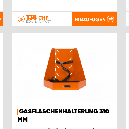
138
CHF
HINZUFÜGEN
EXKL. 8.1 % MWST.
GASFLASCHENHALTERUNG 310
MM