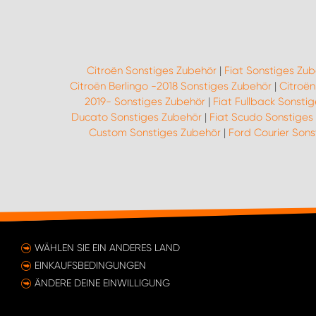
Citroën Sonstiges Zubehör
|
Fiat Sonstiges Zu
Citroën Berlingo -2018 Sonstiges Zubehör
|
Citroë
2019- Sonstiges Zubehör
|
Fiat Fullback Sonsti
Ducato Sonstiges Zubehör
|
Fiat Scudo Sonstiges
Custom Sonstiges Zubehör
|
Ford Courier Sons
WÄHLEN SIE EIN ANDERES LAND
EINKAUFSBEDINGUNGEN
ÄNDERE DEINE EINWILLIGUNG