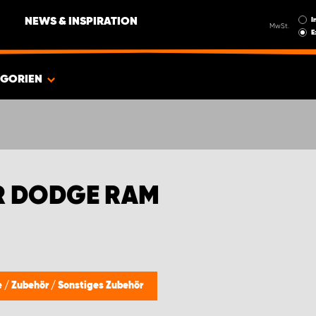
I
NEWS & INSPIRATION
MwSt.
E
EGORIEN
R DODGE RAM
e
/
Zubehör
/
Sonstiges Zubehör