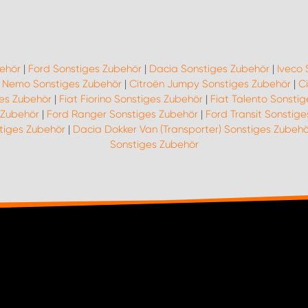
behör
|
Ford Sonstiges Zubehör
|
Dacia Sonstiges Zubehör
|
Iveco 
n Nemo Sonstiges Zubehör
|
Citroën Jumpy Sonstiges Zubehör
|
C
ges Zubehör
|
Fiat Fiorino Sonstiges Zubehör
|
Fiat Talento Sonsti
 Zubehör
|
Ford Ranger Sonstiges Zubehör
|
Ford Transit Sonstig
tiges Zubehör
|
Dacia Dokker Van (Transporter) Sonstiges Zubehö
Sonstiges Zubehör