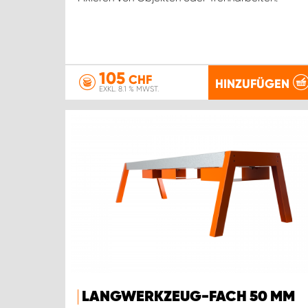
105
CHF
HINZUFÜGEN
EXKL. 8.1 % MWST.
LANGWERKZEUG-FACH 50 MM