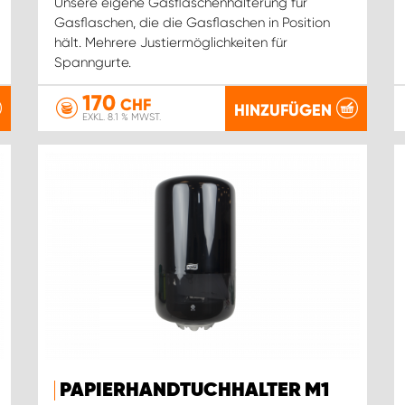
Unsere eigene Gasflaschenhalterung für
Gasflaschen, die die Gasflaschen in Position
hält. Mehrere Justiermöglichkeiten für
Spanngurte.
170
CHF
HINZUFÜGEN
EXKL. 8.1 % MWST.
PAPIERHANDTUCHHALTER M1