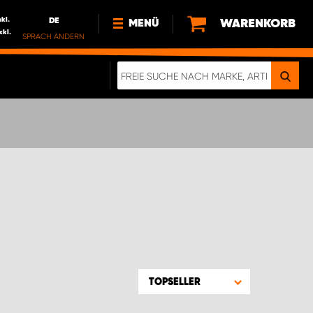
nkl.
DE
WARENKORB
MENÜ
xkl.
SPRACH ÄNDERN
DE
FR
NEWS
ÜBER UNS
NACHHALTIGKEIT
IMPRESSUM
DATENSCHUTZ
ELEKTRO-FAHRZEUGE
DIGITALE BROSCHÜRE
WERDEN SIE PROPARTNER!
TOPSELLER