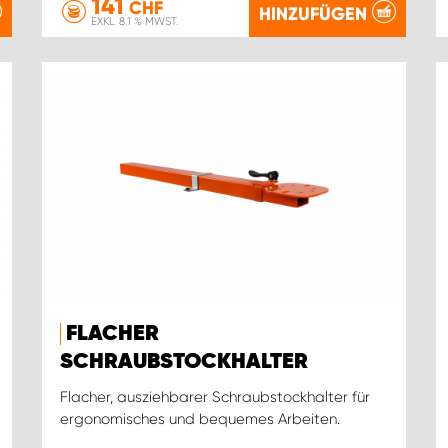
141
CHF
HINZUFÜGEN
EXKL. 8.1 % MWST.
FLACHER
SCHRAUBSTOCKHALTER
Flacher, ausziehbarer Schraubstockhalter für
ergonomisches und bequemes Arbeiten.