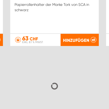
Papierrollenhalter der Marke Tork von SCA in
schwarz
63
CHF
HINZUFÜGEN
EXKL. 8.1 % MWST.