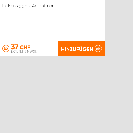
1 x Flüssiggas-Ablaufrohr
37
CHF
HINZUFÜGEN
EXKL. 8.1 % MWST.